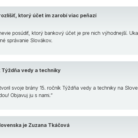
ozlíšiť, ktorý účet im zarobí viac peňazí
evie posúdiť, ktorý bankový účet je pre nich výhodnejší. Uk
né správanie Slovákov.
ík Týždňa vedy a techniky
voril svoje brány 15. ročník Týždňa vedy a techniky na Slove
dou! Objavuj ju s nami.“
Slovenska je Zuzana Tkáčová