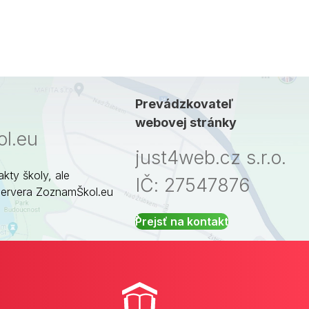
Prevádzkovateľ
webovej stránky
l.eu
just4web.cz s.r.o.
akty školy, ale
IČ: 27547876
servera ZoznamŠkol.eu
Prejsť na kontakt