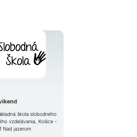
víkend
kladná škola slobodného
ého vzdelávania, Košice -
ť Nad jazerom