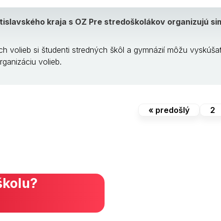
islavského kraja s OZ Pre stredoškolákov organizujú s
h volieb si študenti stredných škôl a gymnázií môžu vyskúša
rganizáciu volieb.
« predošlý
2
školu?