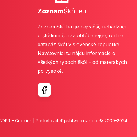
Zoznam
Škôl.eu
ZoznamŠkôl.eu je najväčší, uchádzači
o štúdium čoraz obľúbenejšie, online
databáz škôl v slovenské republike.
Návštevníci tu nájdu informácie o
všetkých typoch škôl - od materských
po vysoké.
GDPR
–
Cookies
| Poskytovateľ
just4web.cz s.r.o.
© 2009-2024