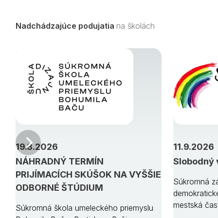
Nadchádzajúce podujatia
na školách
Predchádzajúci
19.8.2026
11.9.2026
NÁHRADNÝ TERMÍN
Slobodný 
PRIJÍMACÍCH SKÚŠOK NA VYŠŠIE
Súkromná zá
ODBORNÉ ŠTÚDIUM
demokratick
mestská čas
Súkromná škola umeleckého priemyslu