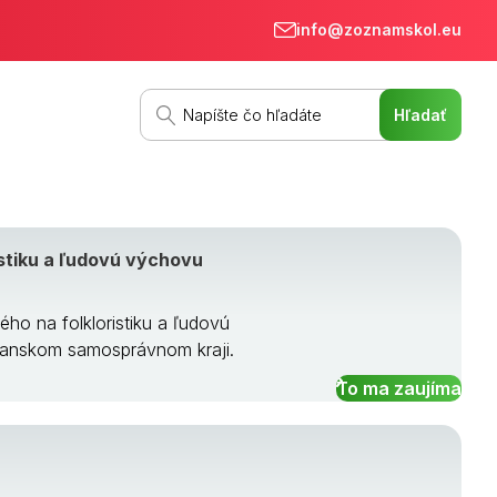
info@zoznamskol.eu
stiku a ľudovú výchovu
ho na folkloristiku a ľudovú
čianskom samosprávnom kraji.
To ma zaujíma