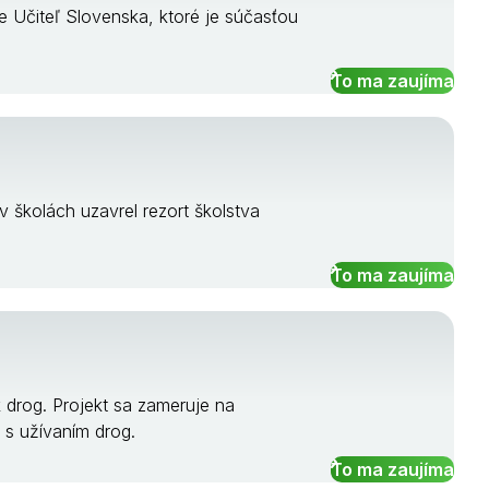
e Učiteľ Slovenska, ktoré je súčasťou
To ma zaujíma
v školách uzavrel rezort školstva
To ma zaujíma
k drog. Projekt sa zameruje na
 s užívaním drog.
To ma zaujíma