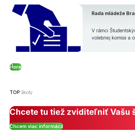
Rada mládeže Brat
V rámci Študentskýc
volebnej komisii a o
Hore
TOP
školy
Chcete tu tiež zviditeľniť Vašu 
Chcem viac informácií