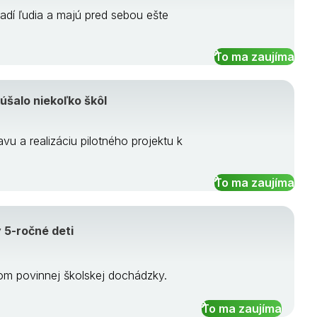
adí ľudia a majú pred sebou ešte
To ma zaujíma
úšalo niekoľko škôl
u a realizáciu pilotného projektu k
To ma zaujíma
 5-ročné deti
om povinnej školskej dochádzky.
To ma zaujíma