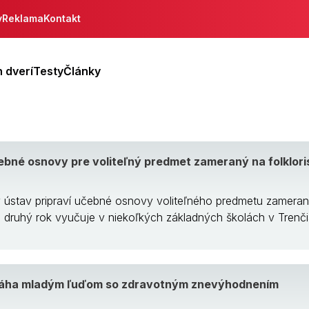
y
Reklama
Kontakt
 dverí
Testy
Články
ebné osnovy pre voliteľný predmet zameraný na folklori
 ústav pripraví učebné osnovy voliteľného predmetu zamerané
 druhý rok vyučuje v niekoľkých základných školách v Tren
máha mladým ľuďom so zdravotným znevýhodnením