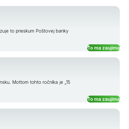
azuje to prieskum Poštovej banky
To ma zaujíma
nsku. Mottom tohto ročníka je „15
To ma zaujíma