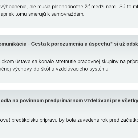
výhodnenie, ale musia plnohodnotne žiť medzi nami. Sú to ml
Aj napriek tomu smerujú k samovraždám.
Komunikácia - Cesta k porozumenia a úspechu" si už odsk
kom ústave sa konalo stretnutie pracovnej skupiny na príprav
čnej výchovy do škôl a vzdelávacieho systému.
hodla na povinnom predprimárnom vzdelávaní pre všetky
ovať predškolskú prípravu by bola zavedená rok pred začiatk