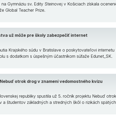
y na Gymnáziu sv. Edity Steinovej v Košiciach získala oceneni
že Global Teacher Prize.
stva už môže pre školy zabezpečiť internet
tia Krajského súdu v Bratislave o poskytovateľovi internetu 
olu s dodatkom s úspešným účastníkom súťaže Edunet_SK.
u Nebuď otrok drog v znamení vedomostného kvízu
ovenskej republiky spustila už 5. ročník projektu Nebuď otro
 a študentov základných a stredných škôl o rizikách spätých