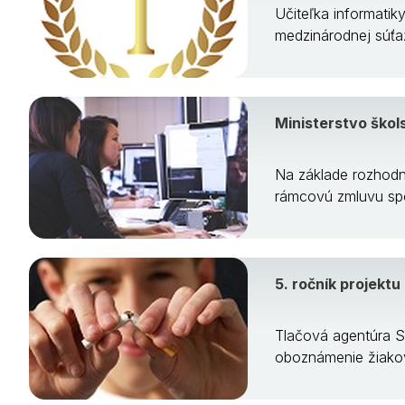
Učiteľka informatik
medzinárodnej súťa
Ministerstvo škol
Na základe rozhodnu
rámcovú zmluvu sp
5. ročník projekt
Tlačová agentúra Sl
oboznámenie žiakov