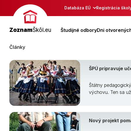
Databáza EÚ
Registrácia škol
Zoznam
Škôl.eu
Študijné odbory
Dni otvorených
Články
ŠPÚ pripravuje uč
Štátny pedagogický
výchovu. Ten sa už
Nový projekt po