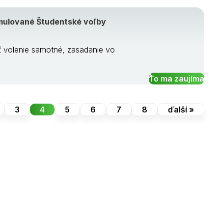
imulované Študentské voľby
ť volenie samotné, zasadanie vo
To ma zaujíma
3
4
5
6
7
8
ďalší »