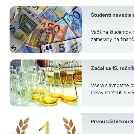
Študenti nevedia r
Väčšina študentov n
zameraný na finanč
Začal sa 15. ročn
Včera slávnostne ot
rokov stretnutí s ve
Prvou Učiteľkou 