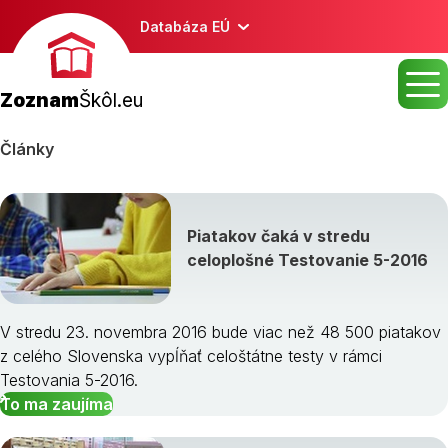
Databáza EÚ
Zoznam
Škôl.eu
Články
Piatakov čaká v stredu
celoplošné Testovanie 5-2016
V stredu 23. novembra 2016 bude viac než 48 500 piatakov
z celého Slovenska vypĺňať celoštátne testy v rámci
Testovania 5-2016.
To ma zaujíma