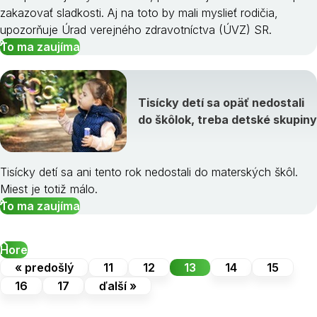
zakazovať sladkosti. Aj na toto by mali myslieť rodičia,
upozorňuje Úrad verejného zdravotníctva (ÚVZ) SR.
To ma zaujíma
Tisícky detí sa opäť nedostali
do škôlok, treba detské skupiny
Tisícky detí sa ani tento rok nedostali do materských škôl.
Miest je totiž málo.
To ma zaujíma
Hore
« predošlý
11
12
13
14
15
16
17
ďalší »