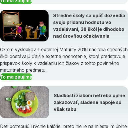
To ma zaujíma
Stredné školy sa opäť dozvedia
svoju pridanú hodnotu vo
vzdelávaní, 38 škôl je dlhodobo
nad úrovňou očakávania
Okrem výsledkov z externej Maturity 2016 riaditelia stredných
škôl dostávajú ďalšie externé hodnotenie, ktoré predstavuje
príspevok školy k vzdelaniu ich žiakov z tohto povinného
maturitného predmetu.
To ma zaujíma
Sladkosti žiakom netreba úplne
zakazovať, sladené nápoje sú
však tabu
Deti potrebujú i rýchle kalórie, preto nie je na mieste im úplne