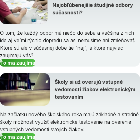
Najobľúbenejšie študijné odbory
súčasnosti?
O tom, že každý odbor má niečo do seba a väčšina z nich
ide aj veľmi rýchlo dopredu sa asi nemusíme ani zmieňovať.
Ktoré sú ale v súčasnej dobe tie "naj", a ktoré najviac
zaujímajú vás?
To ma zaujíma
Školy si už overujú vstupné
vedomosti žiakov elektronickým
testovaním
Na začiatku nového školského roka majú základné a stredné
školy možnosť využiť elektronické testovanie na overenie
vstupných vedomostí svojich žiakov.
To ma zaujíma