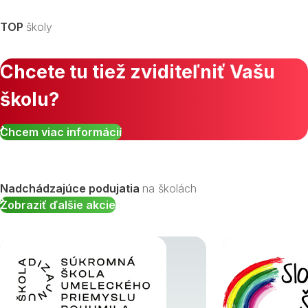
TOP
školy
Chcete tu tiež zviditeľniť Vašu
školu?
Chcem viac informácií
Nadchádzajúce podujatia
na školách
Zobraziť ďalšie akcie