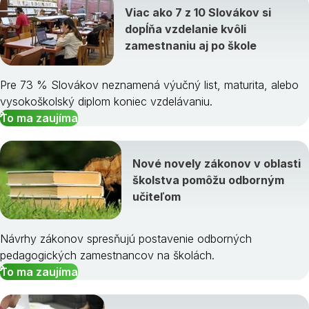
Viac ako 7 z 10 Slovákov si
dopĺňa vzdelanie kvôli
zamestnaniu aj po škole
Pre 73 % Slovákov neznamená výučný list, maturita, alebo
vysokoškolský diplom koniec vzdelávaniu.
To ma zaujíma
Nové novely zákonov v oblasti
školstva pomôžu odborným
učiteľom
Návrhy zákonov spresňujú postavenie odborných
pedagogických zamestnancov na školách.
To ma zaujíma