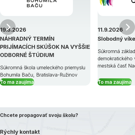
Predchádzajúci
19.8.2026
11.9.2026
NÁHRADNÝ TERMÍN
Slobodný vík
PRIJÍMACÍCH SKÚŠOK NA VYŠŠIE
Súkromná základ
ODBORNÉ ŠTÚDIUM
demokratického v
mestská časť Na
Súkromná škola umeleckého priemyslu
Bohumila Baču, Bratislava-Ružinov
To ma zaujíma
To ma zaujíma
Chcete propagovať svoju školu?
Rýchly kontakt