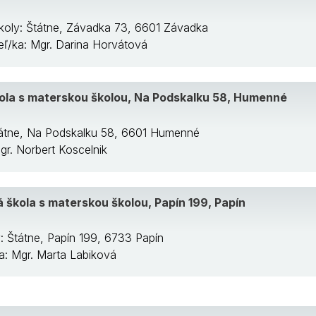
koly: Štátne, Závadka 73, 6601 Závadka
teľ/ka: Mgr. Darina Horvátová
ola s materskou školou, Na Podskalku 58, Humenné
tátne, Na Podskalku 58, 6601 Humenné
Mgr. Norbert Koscelnik
 škola s materskou školou, Papín 199, Papín
: Štátne, Papín 199, 6733 Papín
ka: Mgr. Marta Labiková