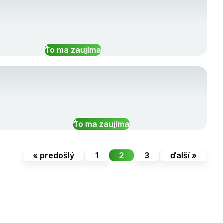
To ma zaujíma
To ma zaujíma
« predošlý
1
2
3
ďalší »