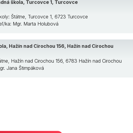
dná škola, Turcovce 1, Turcovce
koly: Štátne, Turcovce 1, 6723 Turcovce
teľ/ka: Mgr. Marta Holubová
ola, Hažín nad Cirochou 156, Hažín nad Cirochou
tátne, Hažín nad Cirochou 156, 6783 Hažín nad Cirochou
Mgr. Jana Štimpáková