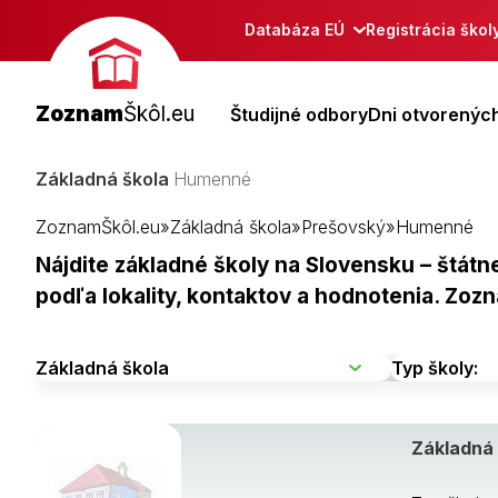
Databáza EÚ
Registrácia škol
Zoznam
Škôl.eu
Študijné odbory
Dni otvorených
Základná škola
Humenné
ZoznamŠkôl.eu
»
Základná škola
»
Prešovský
»
Humenné
Nájdite základné školy na Slovensku – štát
podľa lokality, kontaktov a hodnotenia. Zoz
Základná 