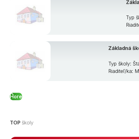
Zákla
Typ š
Riadi
Základná šk
Typ školy: Š
Riaditeľ/ka: 
Hore
TOP
školy