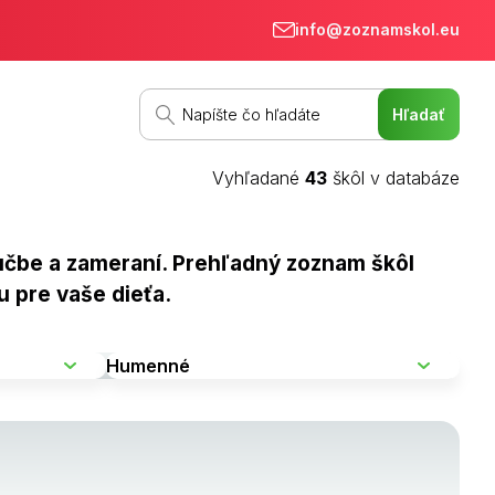
info@zoznamskol.eu
Vyhľadané
43
škôl v databáze
ýučbe a zameraní. Prehľadný zoznam škôl
u pre vaše dieťa.