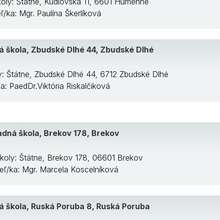
koly: Štátne, Kudlovská 11, 6601 Humenné
eľ/ka: Mgr. Paulína Škerlíková
á škola, Zbudské Dlhé 44, Zbudské Dlhé
y: Štátne, Zbudské Dlhé 44, 6712 Zbudské Dlhé
ka: PaedDr.Viktória Riskalčiková
adná škola, Brekov 178, Brekov
koly: Štátne, Brekov 178, 06601 Brekov
teľ/ka: Mgr. Marcela Koscelníková
á škola, Ruská Poruba 8, Ruská Poruba