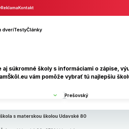
y
Reklama
Kontakt
 dverí
Testy
Články
ne aj súkromné školy s informáciami o zápise, v
namŠkôl.eu vám pomôže vybrať tú najlepšiu škol
škola s materskou školou Udavské 80