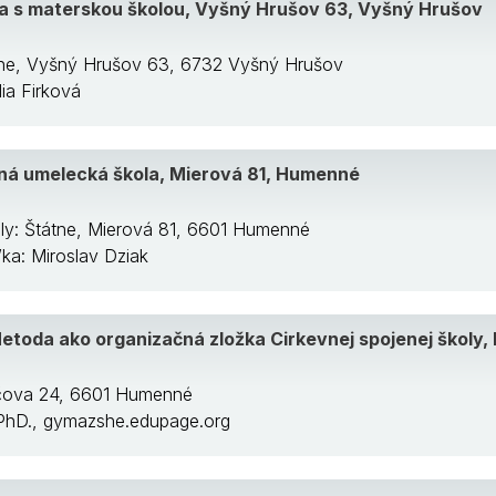
a s materskou školou, Vyšný Hrušov 63, Vyšný Hrušov
tne, Vyšný Hrušov 63, 6732 Vyšný Hrušov
lia Firková
ná umelecká škola, Mierová 81, Humenné
ly: Štátne, Mierová 81, 6601 Humenné
/ka: Miroslav Dziak
 Metoda ako organizačná zložka Cirkevnej spojenej škol
ičova 24, 6601 Humenné
o PhD., gymazshe.edupage.org