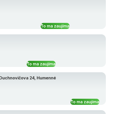
To ma zaujíma
To ma zaujíma
y, Duchnovičova 24, Humenné
To ma zaujíma