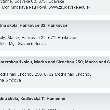
: Štátne, Udavské 80, 6731 Udavské
a: Mgr. Miroslava Pauliková, www.zsudavske.edu.sk
dná škola, Hankovce 32, Hankovce
oly: Štátne, Hankovce 32, 6712 Hankovce
eľ/ka: Mgr. Slavomír Burcin
materskou školou, Modra nad Cirochou 250, Modra nad 
 Modra nad Cirochou 250, 6782 Modra nad Cirochou
Jana Simčová
dná škola, Kudlovská 11, Humenné