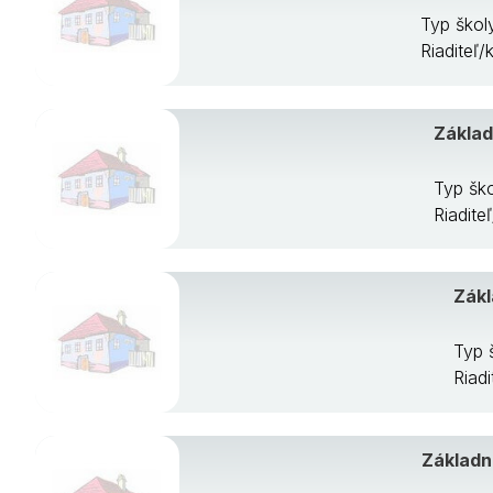
Typ škol
Riaditeľ/
Základ
Typ šk
Riadite
Zákl
Typ 
Riad
Základná