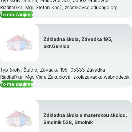
Typ školy: Štátne, Prakovce 307, 05562 Prakovce
Riaditeľ/ka: Mgr. Štefan Kačír, zsprakovce.edupage.org
To ma zaujíma
Základná škola, Závadka 195,
okr.Gelnica
Typ školy: Štátne, Závadka 195, 05333 Závadka
Riaditeľ/ka: Mgr. Viera Zakuciová, skolazavadka.webnode.sk
To ma zaujíma
Základná škola s materskou školou,
Smolník 528, Smolník