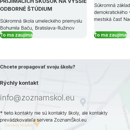
PRIJÍMACÍCH SKÚŠOK NA VYŠŠIE
Súkromná základ
ODBORNÉ ŠTÚDIUM
demokratického v
mestská časť Na
Súkromná škola umeleckého priemyslu
Bohumila Baču, Bratislava-Ružinov
To ma zaujíma
To ma zaujíma
Chcete propagovať svoju školu?
Rýchly kontakt
info@zoznamskol.eu
* tieto kontakty nie sú kontakty školy, ale kontakty
prevádzkovateľa servera ZoznamŠkol.eu