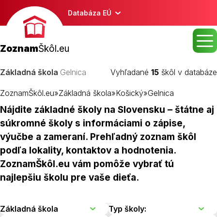
Databáza EÚ
Zoznam
Škôl.eu
Základná škola
Gelnica
Vyhľadané
15
škôl v databáze
ZoznamŠkôl.eu
»
Základná škola
»
Košický
»
Gelnica
Nájdite základné školy na Slovensku – štátne aj
súkromné školy s informáciami o zápise,
výučbe a zameraní. Prehľadný zoznam škôl
podľa lokality, kontaktov a hodnotenia.
ZoznamŠkôl.eu vám pomôže vybrať tú
najlepšiu školu pre vaše dieťa.