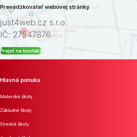
Prevádzkovateľ webovej stránky
just4web.cz s.r.o.
IČ: 27547876
Prejsť na kontakt
Hlavná ponuka
Materské školy
Základné školy
Stredné školy