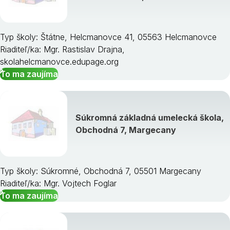
Typ školy: Štátne, Helcmanovce 41, 05563 Helcmanovce
Riaditeľ/ka: Mgr. Rastislav Drajna,
skolahelcmanovce.edupage.org
To ma zaujíma
Súkromná základná umelecká škola,
Obchodná 7, Margecany
Typ školy: Súkromné, Obchodná 7, 05501 Margecany
Riaditeľ/ka: Mgr. Vojtech Foglar
To ma zaujíma