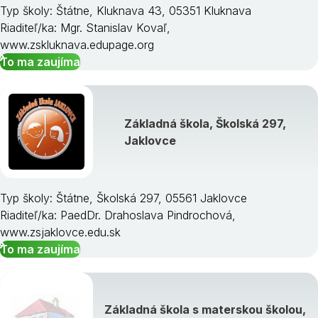
Typ školy: Štátne, Kluknava 43, 05351 Kluknava
Riaditeľ/ka: Mgr. Stanislav Kovaľ,
www.zskluknava.edupage.org
To ma zaujíma
Základná škola, Školská 297,
Jaklovce
Typ školy: Štátne, Školská 297, 05561 Jaklovce
Riaditeľ/ka: PaedDr. Drahoslava Pindrochová,
www.zsjaklovce.edu.sk
To ma zaujíma
Základná škola s materskou školou,