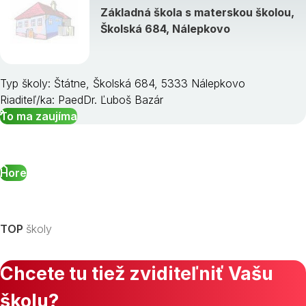
Základná škola s materskou školou,
Školská 684, Nálepkovo
Typ školy: Štátne, Školská 684, 5333 Nálepkovo
Riaditeľ/ka: PaedDr. Ľuboš Bazár
To ma zaujíma
Hore
TOP
školy
Chcete tu tiež zviditeľniť Vašu
školu?