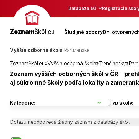
Databáza EÚ
Registrácia škol
Zoznam
Škôl.eu
Študijné odbory
Dni otvorených
Vyššia odborná škola
Partizánske
ZoznamŠkôl.eu
»
Vyššia odborná škola
»
Trenčiansky
»
Part
Zoznam vyšších odborných škôl v ČR – prehľ
aj súkromné školy podľa lokality a zameran
Dotazu neodpovedá žiadny záznam z databázy škôl.