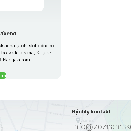
víkend
kladná škola slobodného
ého vzdelávania, Košice -
ť Nad jazerom
íma
Rýchly kontakt
info@zoznamsko