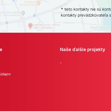
* tieto kontakty nie sú kont
kontakty prevádzkovateľa 
e
Naše ďalšie projekty
-
 údajov