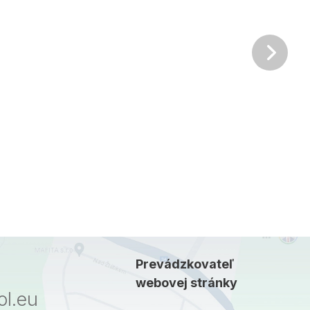
Ďalš
Prevádzkovateľ
webovej stránky
l.eu