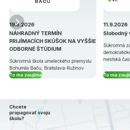
Predchádzajúci
19.8.2026
11.9.2026
NÁHRADNÝ TERMÍN
Slobodný 
PRIJÍMACÍCH SKÚŠOK NA VYŠŠIE
Súkromná zá
ODBORNÉ ŠTÚDIUM
demokratick
mestská čas
Súkromná škola umeleckého priemyslu
Bohumila Baču, Bratislava-Ružinov
To ma zaujíma
To ma zauj
Chcete
propagovať svoju
školu?