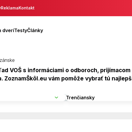
y
Reklama
Kontakt
 dverí
Testy
Články
izánske
ad VOŠ s informáciami o odboroch, prijímacom k
ia. ZoznamŠkôl.eu vám pomôže vybrať tú najlepš