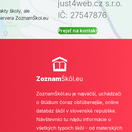
just4web.cz s.r.o.
akty školy, ale
IČ: 27547876
servera ZoznamŠkol.eu
Prejsť na kontakt
Zoznam
Škôl.eu
ZoznamŠkôl.eu je najväčší, uchádzači
o štúdium čoraz obľúbenejšie, online
databáz škôl v slovenské republike.
Návštevníci tu nájdu informácie o
všetkých typoch škôl - od materských