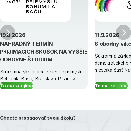
Predchádzajúci
19.8.2026
11.9.2026
NÁHRADNÝ TERMÍN
Slobodný vík
PRIJÍMACÍCH SKÚŠOK NA VYŠŠIE
Súkromná základ
ODBORNÉ ŠTÚDIUM
demokratického v
mestská časť Na
Súkromná škola umeleckého priemyslu
Bohumila Baču, Bratislava-Ružinov
To ma zaujíma
To ma zaujíma
Chcete propagovať svoju školu?