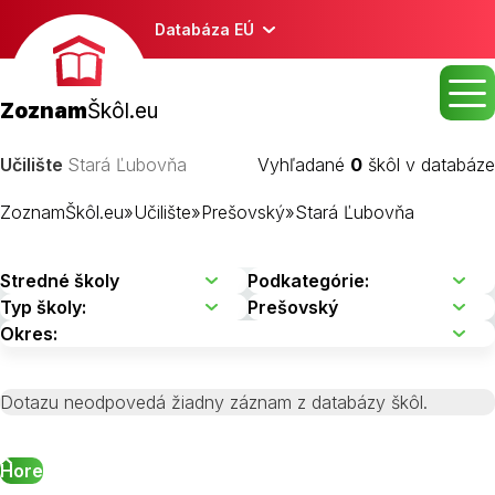
Databáza EÚ
Zoznam
Škôl.eu
Učilište
Stará Ľubovňa
Vyhľadané
0
škôl v databáze
ZoznamŠkôl.eu
»
Učilište
»
Prešovský
»
Stará Ľubovňa
Dotazu neodpovedá žiadny záznam z databázy škôl.
Hore