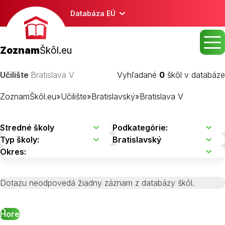
Databáza EÚ
Zoznam
Škôl.eu
Učilište
Bratislava V
Vyhľadané
0
škôl v databáze
ZoznamŠkôl.eu
»
Učilište
»
Bratislavský
»
Bratislava V
Dotazu neodpovedá žiadny záznam z databázy škôl.
Hore