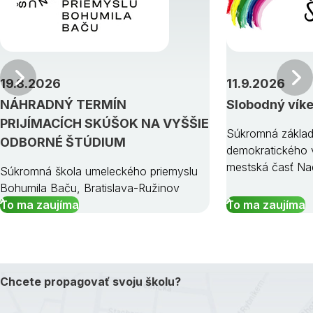
Predchádzajúci
19.8.2026
11.9.2026
NÁHRADNÝ TERMÍN
Slobodný vík
PRIJÍMACÍCH SKÚŠOK NA VYŠŠIE
Súkromná základ
ODBORNÉ ŠTÚDIUM
demokratického v
mestská časť Na
Súkromná škola umeleckého priemyslu
Bohumila Baču, Bratislava-Ružinov
To ma zaujíma
To ma zaujíma
Chcete propagovať svoju školu?