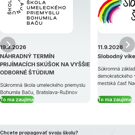
Predchádzajúci
19.8.2026
11.9.2026
NÁHRADNÝ TERMÍN
Slobodný vík
PRIJÍMACÍCH SKÚŠOK NA VYŠŠIE
Súkromná základ
ODBORNÉ ŠTÚDIUM
demokratického v
mestská časť Na
Súkromná škola umeleckého priemyslu
Bohumila Baču, Bratislava-Ružinov
To ma zaujíma
To ma zaujíma
Chcete propagovať svoju školu?