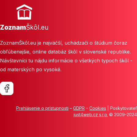
Zoznam
Škôl.eu
ZoznamŠkôl.eu je najväčší, uchádzači o štúdium čoraz
obľúbenejšie, online databáz škôl v slovenské republike.
Návštevníci tu nájdu informácie o všetkých typoch škôl -
od materských po vysoké.
Prehlásenie o prístupnosti
–
GDPR
–
Cookies
| Poskytovateľ
just4web.cz s.r.o.
© 2009-2024