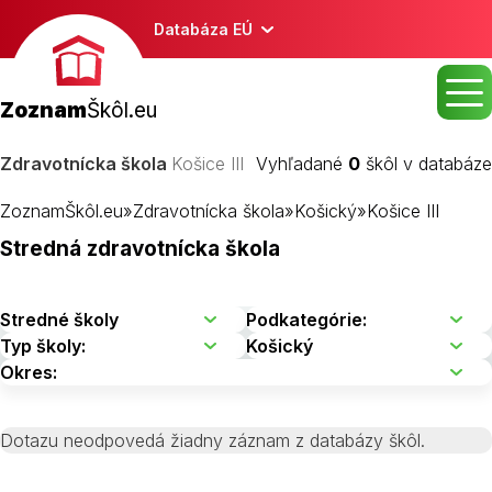
Databáza EÚ
Zoznam
Škôl.eu
Zdravotnícka škola
Košice III
Vyhľadané
0
škôl v databáze
ZoznamŠkôl.eu
»
Zdravotnícka škola
»
Košický
»
Košice III
Stredná zdravotnícka škola
Dotazu neodpovedá žiadny záznam z databázy škôl.