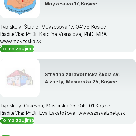
Moyzesova 17, Košice
Typ školy: Štátne, Moyzesova 17, 04176 Košice
Riaditeľ/ka: PhDr. Karolína Vranaiová, PhD. MBA,
www.moyzeska.sk
To ma zaujíma
Stredná zdravotnícka škola sv.
Alžbety, Mäsiarska 25, Košice
Typ školy: Cirkevná, Mäsiarska 25, 040 01 Košice
Riaditeľ/ka: PhDr. Eva Lakatošová, www.szssvalzbety.sk
To ma zaujíma