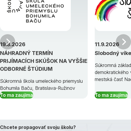
Predchádzajúci
19.8.2026
11.9.2026
NÁHRADNÝ TERMÍN
Slobodný vík
PRIJÍMACÍCH SKÚŠOK NA VYŠŠIE
Súkromná základ
ODBORNÉ ŠTÚDIUM
demokratického v
mestská časť Na
Súkromná škola umeleckého priemyslu
Bohumila Baču, Bratislava-Ružinov
To ma zaujíma
To ma zaujíma
Chcete propagovať svoju školu?