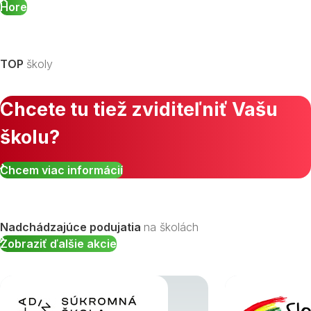
Hore
TOP
školy
Chcete tu tiež zviditeľniť Vašu
školu?
Chcem viac informácií
Nadchádzajúce podujatia
na školách
Zobraziť ďalšie akcie