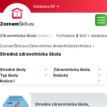
Databáza EÚ
Zoznam
Škôl.eu
Zdravotnícka škola
Košice I
Vyhľadané
2
škôl v databáze
ZoznamŠkôl.eu
»
Zdravotnícka škola
»
Košický
»
Košice I
Stredná zdravotnícka škola
Stredná zdravotnícka škola,