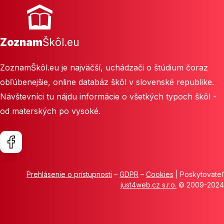
Zoznam
Škôl.eu
ZoznamŠkôl.eu je najväčší, uchádzači o štúdium čoraz
obľúbenejšie, online databáz škôl v slovenské republike.
Návštevníci tu nájdu informácie o všetkých typoch škôl -
od materských po vysoké.
Prehlásenie o prístupnosti
–
GDPR
–
Cookies
| Poskytovateľ
just4web.cz s.r.o.
© 2009-2024