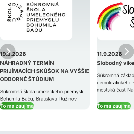
Predchádzajúci
19.8.2026
11.9.2026
NÁHRADNÝ TERMÍN
Slobodný vík
PRIJÍMACÍCH SKÚŠOK NA VYŠŠIE
Súkromná základ
ODBORNÉ ŠTÚDIUM
demokratického v
mestská časť Na
Súkromná škola umeleckého priemyslu
Bohumila Baču, Bratislava-Ružinov
To ma zaujíma
To ma zaujíma