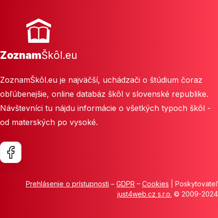
Zoznam
Škôl.eu
ZoznamŠkôl.eu je najväčší, uchádzači o štúdium čoraz
obľúbenejšie, online databáz škôl v slovenské republike.
Návštevníci tu nájdu informácie o všetkých typoch škôl -
od materských po vysoké.
Prehlásenie o prístupnosti
–
GDPR
–
Cookies
| Poskytovateľ
just4web.cz s.r.o.
© 2009-2024