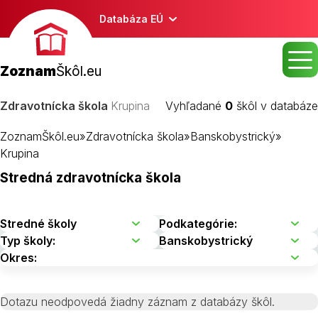
Databáza EÚ
Zoznam
Škôl.eu
Zdravotnícka škola
Krupina
Vyhľadané
0
škôl v databáze
ZoznamŠkôl.eu
»
Zdravotnícka škola
»
Banskobystrický
»
Krupina
Stredná zdravotnícka škola
Dotazu neodpovedá žiadny záznam z databázy škôl.