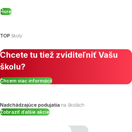
Hore
TOP
školy
Chcete tu tiež zviditeľniť Vašu
školu?
Chcem viac informácií
Nadchádzajúce podujatia
na školách
Zobraziť ďalšie akcie