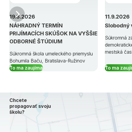
Predchádzajúci
19.8.2026
11.9.2026
NÁHRADNÝ TERMÍN
Slobodný 
PRIJÍMACÍCH SKÚŠOK NA VYŠŠIE
Súkromná zá
ODBORNÉ ŠTÚDIUM
demokratick
mestská čas
Súkromná škola umeleckého priemyslu
Bohumila Baču, Bratislava-Ružinov
To ma zaujíma
To ma zauj
Chcete
propagovať svoju
školu?