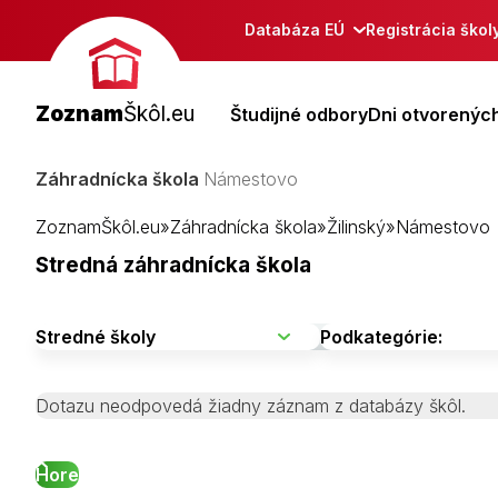
Databáza EÚ
Registrácia škol
Zoznam
Škôl.eu
Študijné odbory
Dni otvorených
Záhradnícka škola
Námestovo
ZoznamŠkôl.eu
»
Záhradnícka škola
»
Žilinský
»
Námestovo
Stredná záhradnícka škola
Dotazu neodpovedá žiadny záznam z databázy škôl.
Hore