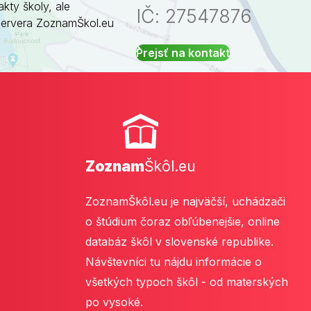
akty školy, ale
IČ: 27547876
servera ZoznamŠkol.eu
Prejsť na kontakt
Zoznam
Škôl.eu
ZoznamŠkôl.eu je najväčší, uchádzači
o štúdium čoraz obľúbenejšie, online
databáz škôl v slovenské republike.
Návštevníci tu nájdu informácie o
všetkých typoch škôl - od materských
po vysoké.