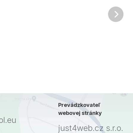
Ďalš
Prevádzkovateľ
webovej stránky
l.eu
just4web.cz s.r.o.