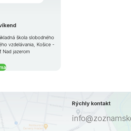
víkend
kladná škola slobodného
ého vzdelávania, Košice -
ť Nad jazerom
íma
Rýchly kontakt
info@zoznamsko