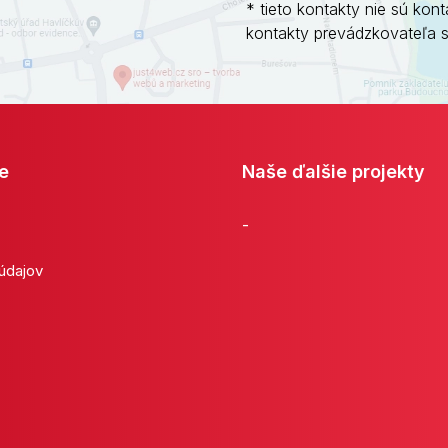
* tieto kontakty nie sú kont
kontakty prevádzkovateľa 
e
Naše ďalšie projekty
-
 údajov