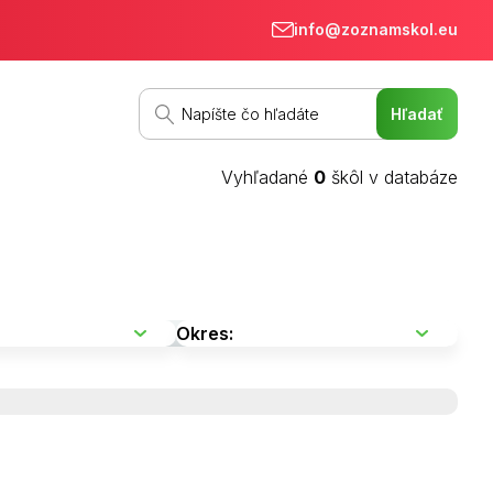
info@zoznamskol.eu
Vyhľadané
0
škôl v databáze