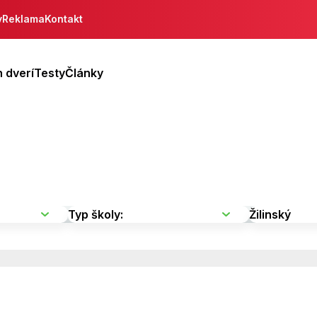
y
Reklama
Kontakt
 dverí
Testy
Články