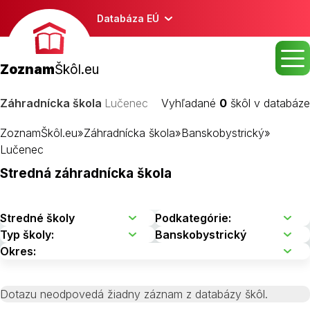
Databáza EÚ
Zoznam
Škôl.eu
Záhradnícka škola
Lučenec
Vyhľadané
0
škôl v databáze
ZoznamŠkôl.eu
»
Záhradnícka škola
»
Banskobystrický
»
Lučenec
Stredná záhradnícka škola
Dotazu neodpovedá žiadny záznam z databázy škôl.