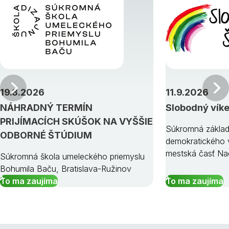
Predchádzajúci
19.8.2026
11.9.2026
NÁHRADNÝ TERMÍN
Slobodný vík
PRIJÍMACÍCH SKÚŠOK NA VYŠŠIE
Súkromná základ
ODBORNÉ ŠTÚDIUM
demokratického v
mestská časť Na
Súkromná škola umeleckého priemyslu
Bohumila Baču, Bratislava-Ružinov
To ma zaujíma
To ma zaujíma