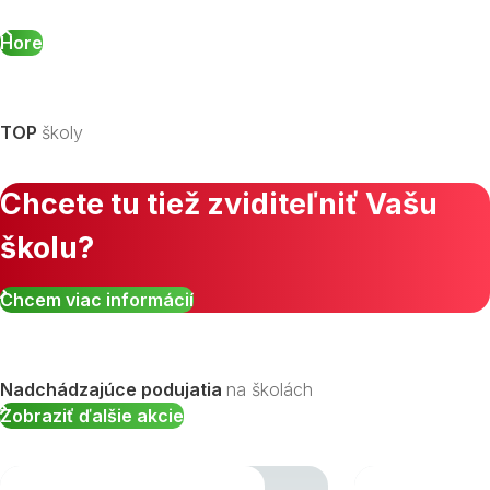
Hore
TOP
školy
Chcete tu tiež zviditeľniť Vašu
školu?
Chcem viac informácií
Nadchádzajúce podujatia
na školách
Zobraziť ďalšie akcie