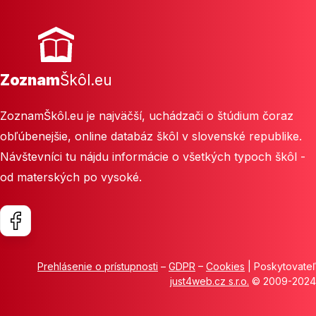
Zoznam
Škôl.eu
ZoznamŠkôl.eu je najväčší, uchádzači o štúdium čoraz
obľúbenejšie, online databáz škôl v slovenské republike.
Návštevníci tu nájdu informácie o všetkých typoch škôl -
od materských po vysoké.
Prehlásenie o prístupnosti
–
GDPR
–
Cookies
| Poskytovateľ
just4web.cz s.r.o.
© 2009-2024