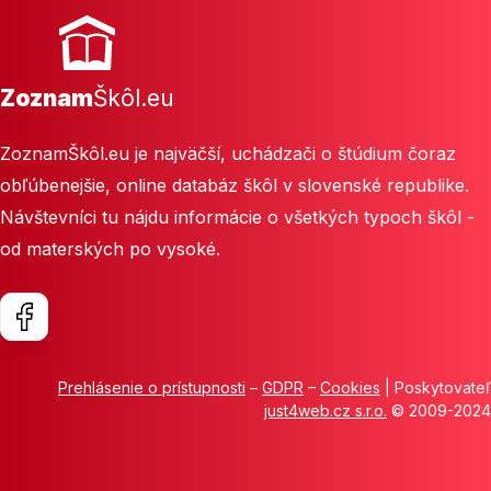
Zoznam
Škôl.eu
ZoznamŠkôl.eu je najväčší, uchádzači o štúdium čoraz
obľúbenejšie, online databáz škôl v slovenské republike.
Návštevníci tu nájdu informácie o všetkých typoch škôl -
od materských po vysoké.
Prehlásenie o prístupnosti
–
GDPR
–
Cookies
| Poskytovateľ
just4web.cz s.r.o.
© 2009-2024