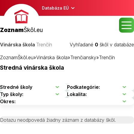
Databáza EÚ
Zoznam
Škôl.eu
Vinárska škola
Trenčín
Vyhľadané
0
škôl v databáze
ZoznamŠkôl.eu
»
Vinárska škola
»
Trenčiansky
»
Trenčín
Stredná vinárska škola
Dotazu neodpovedá žiadny záznam z databázy škôl.