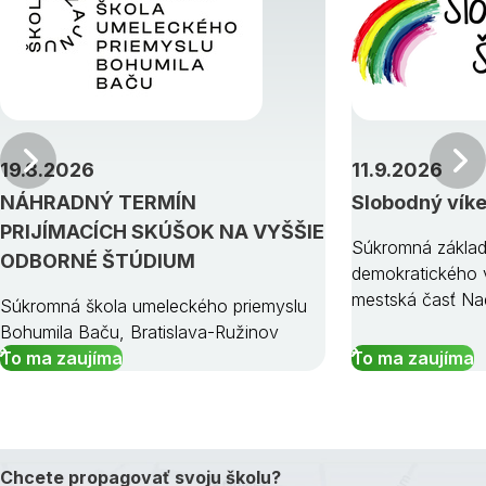
Predchádzajúci
19.8.2026
11.9.2026
NÁHRADNÝ TERMÍN
Slobodný vík
PRIJÍMACÍCH SKÚŠOK NA VYŠŠIE
Súkromná základ
ODBORNÉ ŠTÚDIUM
demokratického v
mestská časť Na
Súkromná škola umeleckého priemyslu
Bohumila Baču, Bratislava-Ružinov
To ma zaujíma
To ma zaujíma
Chcete propagovať svoju školu?