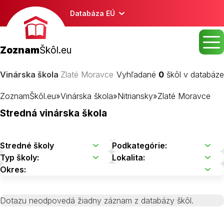
Databáza EÚ
Zoznam
Škôl.eu
Vinárska škola
Zlaté Moravce
Vyhľadané
0
škôl v databáze
ZoznamŠkôl.eu
»
Vinárska škola
»
Nitriansky
»
Zlaté Moravce
Stredná vinárska škola
Dotazu neodpovedá žiadny záznam z databázy škôl.