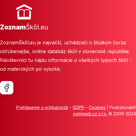
Zoznam
Škôl.eu
ZoznamŠkôl.eu je najväčší, uchádzači o štúdium čoraz
obľúbenejšie, online databáz škôl v slovenské republike.
Návštevníci tu nájdu informácie o všetkých typoch škôl -
od materských po vysoké.
Prehlásenie o prístupnosti
–
GDPR
–
Cookies
| Poskytovateľ
just4web.cz s.r.o.
© 2009-2024