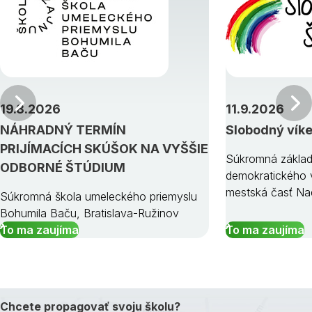
Predchádzajúci
19.8.2026
11.9.2026
NÁHRADNÝ TERMÍN
Slobodný vík
PRIJÍMACÍCH SKÚŠOK NA VYŠŠIE
Súkromná základ
ODBORNÉ ŠTÚDIUM
demokratického v
mestská časť Na
Súkromná škola umeleckého priemyslu
Bohumila Baču, Bratislava-Ružinov
To ma zaujíma
To ma zaujíma
Chcete propagovať svoju školu?