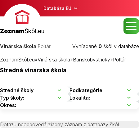
Databáza EÚ
Zoznam
Škôl.eu
Vinárska škola
Poltár
Vyhľadané
0
škôl v databáze
ZoznamŠkôl.eu
»
Vinárska škola
»
Banskobystrický
»
Poltár
Stredná vinárska škola
Dotazu neodpovedá žiadny záznam z databázy škôl.