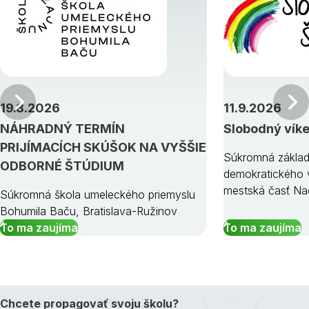
Predchádzajúci
19.8.2026
11.9.2026
NÁHRADNÝ TERMÍN
Slobodný vík
PRIJÍMACÍCH SKÚŠOK NA VYŠŠIE
Súkromná základ
ODBORNÉ ŠTÚDIUM
demokratického v
mestská časť Na
Súkromná škola umeleckého priemyslu
Bohumila Baču, Bratislava-Ružinov
To ma zaujíma
To ma zaujíma
Chcete propagovať svoju školu?