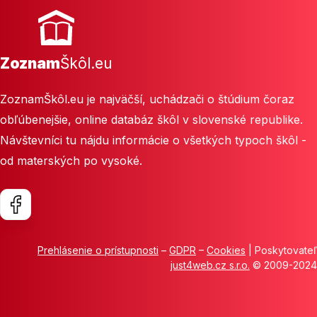
Zoznam
Škôl.eu
ZoznamŠkôl.eu je najväčší, uchádzači o štúdium čoraz
obľúbenejšie, online databáz škôl v slovenské republike.
Návštevníci tu nájdu informácie o všetkých typoch škôl -
od materských po vysoké.
Prehlásenie o prístupnosti
–
GDPR
–
Cookies
| Poskytovateľ
just4web.cz s.r.o.
© 2009-2024