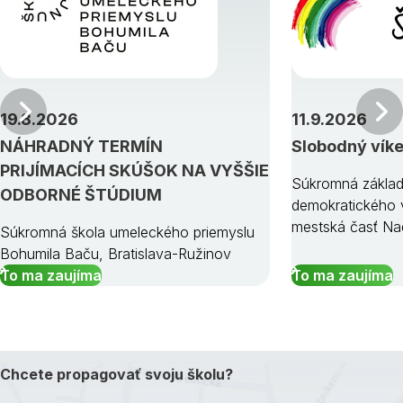
Predchádzajúci
19.8.2026
11.9.2026
NÁHRADNÝ TERMÍN
Slobodný vík
PRIJÍMACÍCH SKÚŠOK NA VYŠŠIE
Súkromná základ
ODBORNÉ ŠTÚDIUM
demokratického v
mestská časť Na
Súkromná škola umeleckého priemyslu
Bohumila Baču, Bratislava-Ružinov
To ma zaujíma
To ma zaujíma
Chcete propagovať svoju školu?