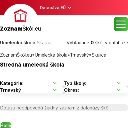
Databáza EÚ
Zoznam
Škôl.eu
Umelecká škola
Skalica
Vyhľadané
0
škôl v databáze
ZoznamŠkôl.eu
»
Umelecká škola
»
Trnavský
»
Skalica
Stredná umelecká škola
Dotazu neodpovedá žiadny záznam z databázy škôl.
Hore