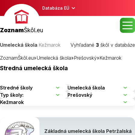
Databáza EÚ
Zoznam
Škôl.eu
Umelecká škola
Kežmarok
Vyhľadané
3
škôl v databáze
ZoznamŠkôl.eu
»
Umelecká škola
»
Prešovský
»
Kežmarok
Stredná umelecká škola
Základná umelecká škola Petržalská