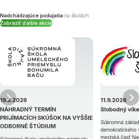
Nadchádzajúce podujatia
na školách
Zobraziť ďalšie akcie
Predchádzajúci
19.8.2026
11.9.2026
NÁHRADNÝ TERMÍN
Slobodný vík
PRIJÍMACÍCH SKÚŠOK NA VYŠŠIE
Súkromná základ
ODBORNÉ ŠTÚDIUM
demokratického v
mestská časť Na