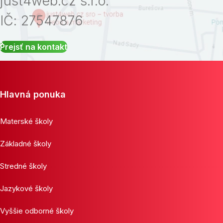
just4web.cz s.r.o.
IČ: 27547876
Prejsť na kontakt
Hlavná ponuka
Materské školy
Základné školy
Stredné školy
Jazykové školy
Vyššie odborné školy