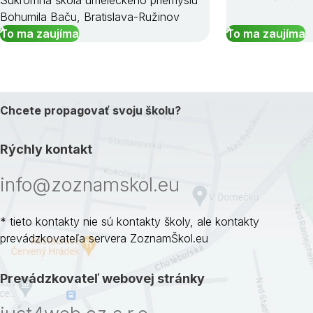
Súkromná škola umeleckého priemyslu
Bohumila Baču, Bratislava-Ružinov
To ma zaujíma
To ma zaujíma
Chcete propagovať svoju školu?
Rýchly kontakt
info@zoznamskol.eu
* tieto kontakty nie sú kontakty školy, ale kontakty
prevádzkovateľa servera ZoznamŠkol.eu
Prevádzkovateľ webovej stránky