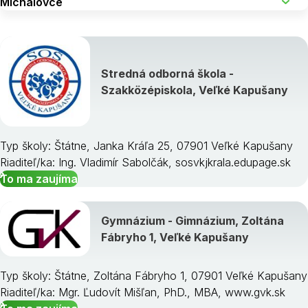
Stredná odborná škola -
Szakközépiskola, Veľké Kapušany
Typ školy: Štátne, Janka Kráľa 25, 07901 Veľké Kapušany
Riaditeľ/ka: Ing. Vladimír Sabolčák, sosvkjkrala.edupage.sk
To ma zaujíma
Gymnázium - Gimnázium, Zoltána
Fábryho 1, Veľké Kapušany
Typ školy: Štátne, Zoltána Fábryho 1, 07901 Veľké Kapušany
Riaditeľ/ka: Mgr. Ľudovít Mišľan, PhD., MBA, www.gvk.sk