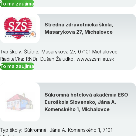
To ma zaujíma
Stredná zdravotnícka škola,
Masarykova 27, Michalovce
Typ školy: Štátne, Masarykova 27, 07101 Michalovce
Riaditeľ/ka: RNDr. Dušan Žaludko, www.szsmi.eu.sk
To ma zaujíma
Súkromná hotelová akadémia ESO
Euroškola Slovensko, Jána A.
Komenského 1, Michalovce
Typ školy: Súkromné, Jána A. Komenského 1, 7101