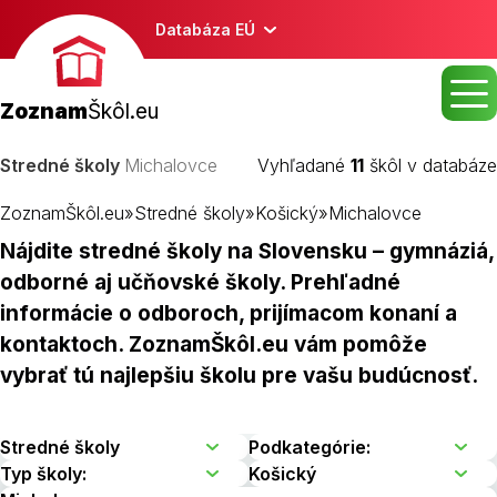
Databáza EÚ
Zoznam
Škôl.eu
Stredné školy
Michalovce
Vyhľadané
11
škôl v databáze
ZoznamŠkôl.eu
»
Stredné školy
»
Košický
»
Michalovce
Nájdite stredné školy na Slovensku – gymnáziá,
odborné aj učňovské školy. Prehľadné
informácie o odboroch, prijímacom konaní a
kontaktoch. ZoznamŠkôl.eu vám pomôže
vybrať tú najlepšiu školu pre vašu budúcnosť.