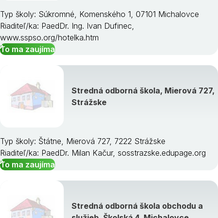
Typ školy: Súkromné, Komenského 1, 07101 Michalovce
Riaditeľ/ka: PaedDr. Ing. Ivan Dufinec,
www.sspso.org/hotelka.htm
To ma zaujíma
Stredná odborná škola, Mierová 727,
Strážske
Typ školy: Štátne, Mierová 727, 7222 Strážske
Riaditeľ/ka: PaedDr. Milan Kačur, sosstrazske.edupage.org
To ma zaujíma
Stredná odborná škola obchodu a
služieb, Školská 4, Michalovce