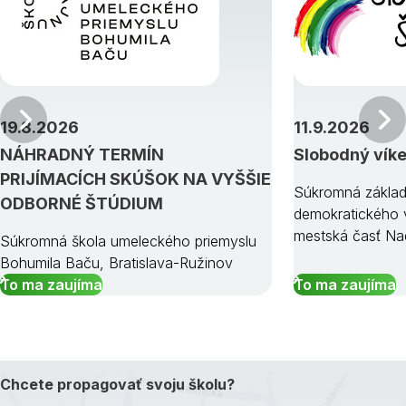
Predchádzajúci
19.8.2026
11.9.2026
NÁHRADNÝ TERMÍN
Slobodný vík
PRIJÍMACÍCH SKÚŠOK NA VYŠŠIE
Súkromná základ
ODBORNÉ ŠTÚDIUM
demokratického v
mestská časť Na
Súkromná škola umeleckého priemyslu
Bohumila Baču, Bratislava-Ružinov
To ma zaujíma
To ma zaujíma
Chcete propagovať svoju školu?