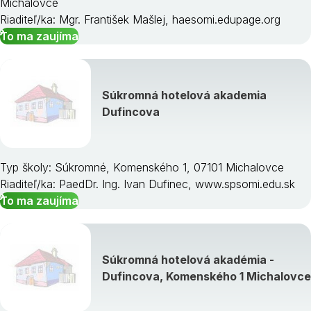
Michalovce
Riaditeľ/ka: Mgr. František Mašlej, haesomi.edupage.org
To ma zaujíma
Súkromná hotelová akademia
Dufincova
Typ školy: Súkromné, Komenského 1, 07101 Michalovce
Riaditeľ/ka: PaedDr. Ing. Ivan Dufinec, www.spsomi.edu.sk
To ma zaujíma
Súkromná hotelová akadémia -
Dufincova, Komenského 1 Michalovce