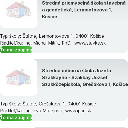
Stredná priemyselná škola stavebná
a geodetická, Lermontovova 1,
Košice
Typ školy: Štátne, Lermontovova 1, 04001 Košice
Riaditeľ/ka: Ing. Michal Mitrík, PhD., www.stavke.sk
To ma zaujíma
Stredná odborná škola Jozefa
Szakkayho - Szakkay József
Szakközépiskola, Grešákova 1, Košice
Typ školy: Štátne, Grešákova 1, 04001 Košice
Riaditeľ/ka: Ing. Eva Matejová, www.ipari.sk
To ma zaujíma