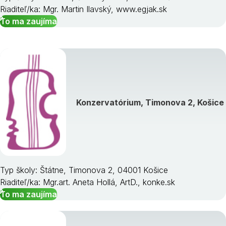
Riaditeľ/ka: Mgr. Martin Ilavský, www.egjak.sk
To ma zaujíma
Konzervatórium, Timonova 2, Košice
Typ školy: Štátne, Timonova 2, 04001 Košice
Riaditeľ/ka: Mgr.art. Aneta Hollá, ArtD., konke.sk
To ma zaujíma