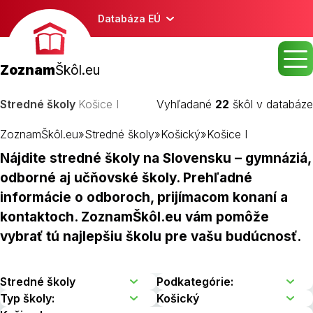
Databáza EÚ
Zoznam
Škôl.eu
Stredné školy
Košice I
Vyhľadané
22
škôl v databáze
ZoznamŠkôl.eu
»
Stredné školy
»
Košický
»
Košice I
Nájdite stredné školy na Slovensku – gymnáziá,
odborné aj učňovské školy. Prehľadné
informácie o odboroch, prijímacom konaní a
kontaktoch. ZoznamŠkôl.eu vám pomôže
vybrať tú najlepšiu školu pre vašu budúcnosť.