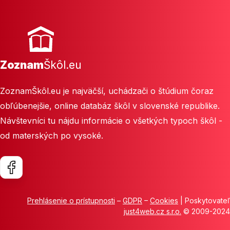
Zoznam
Škôl.eu
ZoznamŠkôl.eu je najväčší, uchádzači o štúdium čoraz
obľúbenejšie, online databáz škôl v slovenské republike.
Návštevníci tu nájdu informácie o všetkých typoch škôl -
od materských po vysoké.
Prehlásenie o prístupnosti
–
GDPR
–
Cookies
| Poskytovateľ
just4web.cz s.r.o.
© 2009-2024