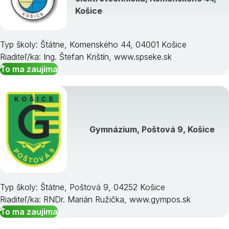
Košice
Typ školy: Štátne, Komenského 44, 04001 Košice
Riaditeľ/ka: Ing. Štefan Krištín, www.spseke.sk
To ma zaujíma
Gymnázium, Poštová 9, Košice
Typ školy: Štátne, Poštová 9, 04252 Košice
Riaditeľ/ka: RNDr. Marián Ružička, www.gympos.sk
To ma zaujíma