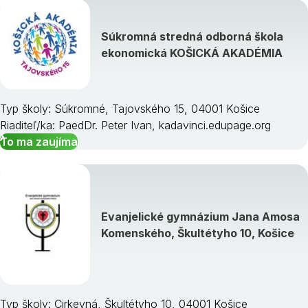
Súkromná stredná odborná škola
ekonomická KOŠICKÁ AKADÉMIA
Typ školy: Súkromné, Tajovského 15, 04001 Košice
Riaditeľ/ka: PaedDr. Peter Ivan, kadavinci.edupage.org
To ma zaujíma
Evanjelické gymnázium Jana Amosa
Komenského, Škultétyho 10, Košice
Typ školy: Cirkevná, Škultétyho 10, 04001 Košice