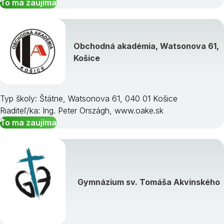
To ma zaujíma
Obchodná akadémia, Watsonova 61,
Košice
Typ školy: Štátne, Watsonova 61, 040 01 Košice
Riaditeľ/ka: Ing. Peter Országh, www.oake.sk
To ma zaujíma
Gymnázium sv. Tomáša Akvinského