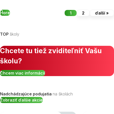
Hore
1
2
ďalší »
TOP
školy
Chcete tu tiež zviditeľniť Vašu
školu?
Chcem viac informácií
Nadchádzajúce podujatia
na školách
Zobraziť ďalšie akcie