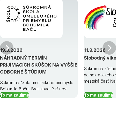
Predchádzajúci
19.8.2026
11.9.2026
NÁHRADNÝ TERMÍN
Slobodný vík
PRIJÍMACÍCH SKÚŠOK NA VYŠŠIE
Súkromná základ
ODBORNÉ ŠTÚDIUM
demokratického v
mestská časť Na
Súkromná škola umeleckého priemyslu
Bohumila Baču, Bratislava-Ružinov
To ma zaujíma
To ma zaujíma