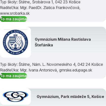
Typ školy: Štátne, Šrobárova 1, 042 23 Košice
Riaditeľ/ka: Mgr. PaedDr. Zlatica Frankovičová,
www.srobarka.sk
To ma zaujíma
Gymnázium Milana Rastislava
Štefánika
Typ školy: Štátne, Nám. L. Novomeského 4, 042 24 Košice
Riaditeľ/ka: Mgr. Ivana Antoniová, gmrske.edupage.sk
To ma zaujíma
Gymnázium, Park mládeže 5, Košice