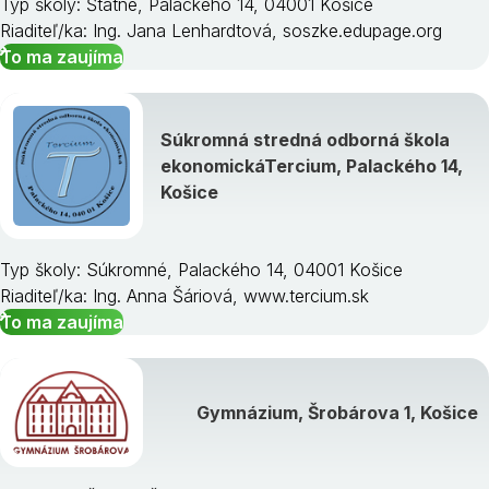
Typ školy: Štátne, Palackého 14, 04001 Košice
Riaditeľ/ka: Ing. Jana Lenhardtová, soszke.edupage.org
To ma zaujíma
Súkromná stredná odborná škola
ekonomickáTercium, Palackého 14,
Košice
Typ školy: Súkromné, Palackého 14, 04001 Košice
Riaditeľ/ka: Ing. Anna Šáriová, www.tercium.sk
To ma zaujíma
Gymnázium, Šrobárova 1, Košice