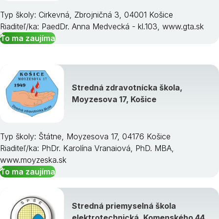
Typ školy: Cirkevná, Zbrojničná 3, 04001 Košice
Riaditeľ/ka: PaedDr. Anna Medvecká - kl.103, www.gta.sk
To ma zaujíma
Stredná zdravotnícka škola,
Moyzesova 17, Košice
Typ školy: Štátne, Moyzesova 17, 04176 Košice
Riaditeľ/ka: PhDr. Karolína Vranaiová, PhD. MBA,
www.moyzeska.sk
To ma zaujíma
Stredná priemyselná škola
elektrotechnická, Komenského 44,