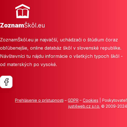
Zoznam
Škôl.eu
ZoznamŠkôl.eu je najväčší, uchádzači o štúdium čoraz
obľúbenejšie, online databáz škôl v slovenské republike.
Návštevníci tu nájdu informácie o všetkých typoch škôl -
od materských po vysoké.
Prehlásenie o prístupnosti
–
GDPR
–
Cookies
| Poskytovateľ
just4web.cz s.r.o.
© 2009-2024