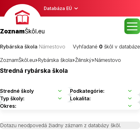
Databáza EÚ
Zoznam
Škôl.eu
Rybárska škola
Námestovo
Vyhľadané
0
škôl v databáze
ZoznamŠkôl.eu
»
Rybárska škola
»
Žilinský
»
Námestovo
Stredná rybárska škola
Dotazu neodpovedá žiadny záznam z databázy škôl.