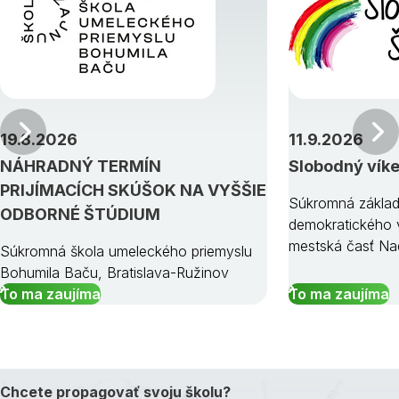
Predchádzajúci
19.8.2026
11.9.2026
NÁHRADNÝ TERMÍN
Slobodný vík
PRIJÍMACÍCH SKÚŠOK NA VYŠŠIE
Súkromná základ
ODBORNÉ ŠTÚDIUM
demokratického v
mestská časť Na
Súkromná škola umeleckého priemyslu
Bohumila Baču, Bratislava-Ružinov
To ma zaujíma
To ma zaujíma
Chcete propagovať svoju školu?