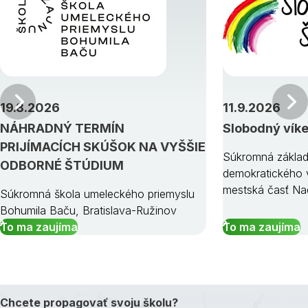
Predchádzajúci
19.8.2026
11.9.2026
NÁHRADNÝ TERMÍN
Slobodný vík
PRIJÍMACÍCH SKÚŠOK NA VYŠŠIE
Súkromná základ
ODBORNÉ ŠTÚDIUM
demokratického v
mestská časť Na
Súkromná škola umeleckého priemyslu
Bohumila Baču, Bratislava-Ružinov
To ma zaujíma
To ma zaujíma
Chcete propagovať svoju školu?