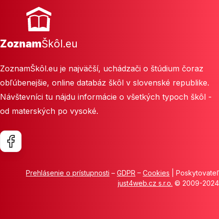
Zoznam
Škôl.eu
ZoznamŠkôl.eu je najväčší, uchádzači o štúdium čoraz
obľúbenejšie, online databáz škôl v slovenské republike.
Návštevníci tu nájdu informácie o všetkých typoch škôl -
od materských po vysoké.
Prehlásenie o prístupnosti
–
GDPR
–
Cookies
| Poskytovateľ
just4web.cz s.r.o.
© 2009-2024