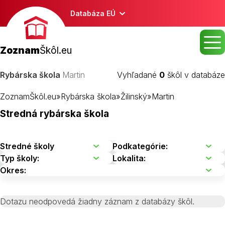
Databáza EÚ
Zoznam
Škôl.eu
Rybárska škola
Martin
Vyhľadané
0
škôl v databáze
ZoznamŠkôl.eu
»
Rybárska škola
»
Žilinský
»
Martin
Stredná rybárska škola
Dotazu neodpovedá žiadny záznam z databázy škôl.