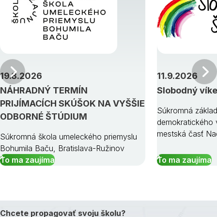
Predchádzajúci
19.8.2026
11.9.2026
NÁHRADNÝ TERMÍN
Slobodný vík
PRIJÍMACÍCH SKÚŠOK NA VYŠŠIE
Súkromná základ
ODBORNÉ ŠTÚDIUM
demokratického v
mestská časť Na
Súkromná škola umeleckého priemyslu
Bohumila Baču, Bratislava-Ružinov
To ma zaujíma
To ma zaujíma
Chcete propagovať svoju školu?