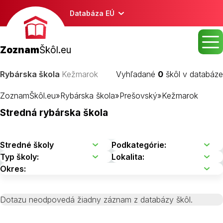
Databáza EÚ
Zoznam
Škôl.eu
Rybárska škola
Kežmarok
Vyhľadané
0
škôl v databáze
ZoznamŠkôl.eu
»
Rybárska škola
»
Prešovský
»
Kežmarok
Stredná rybárska škola
Dotazu neodpovedá žiadny záznam z databázy škôl.