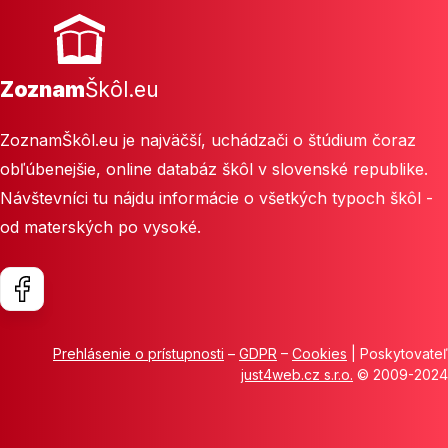
Zoznam
Škôl.eu
ZoznamŠkôl.eu je najväčší, uchádzači o štúdium čoraz
obľúbenejšie, online databáz škôl v slovenské republike.
Návštevníci tu nájdu informácie o všetkých typoch škôl -
od materských po vysoké.
Prehlásenie o prístupnosti
–
GDPR
–
Cookies
| Poskytovateľ
just4web.cz s.r.o.
© 2009-2024