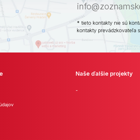
info@zoznamsko
* tieto kontakty nie sú kont
kontakty prevádzkovateľa 
e
Naše ďalšie projekty
-
 údajov