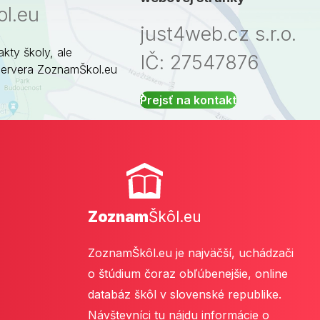
l.eu
just4web.cz s.r.o.
akty školy, ale
IČ: 27547876
servera ZoznamŠkol.eu
Prejsť na kontakt
Zoznam
Škôl.eu
ZoznamŠkôl.eu je najväčší, uchádzači
o štúdium čoraz obľúbenejšie, online
databáz škôl v slovenské republike.
Návštevníci tu nájdu informácie o