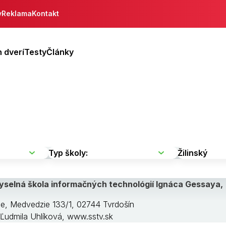
y
Reklama
Kontakt
 dverí
Testy
Články
yselná škola informačných technológií Ignáca Gessaya,
ne, Medvedzie 133/1, 02744 Tvrdošín
g. Ľudmila Uhlíková, www.sstv.sk