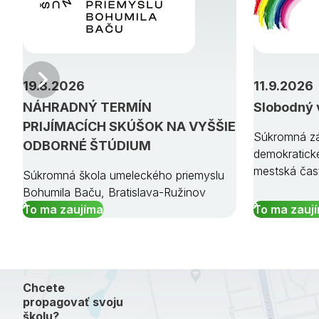
Predchádzajúci
19.8.2026
11.9.2026
NÁHRADNÝ TERMÍN
Slobodný 
PRIJÍMACÍCH SKÚŠOK NA VYŠŠIE
Súkromná zá
ODBORNÉ ŠTÚDIUM
demokratick
mestská čas
Súkromná škola umeleckého priemyslu
Bohumila Baču, Bratislava-Ružinov
To ma zaujíma
To ma zauj
Chcete
propagovať svoju
školu?