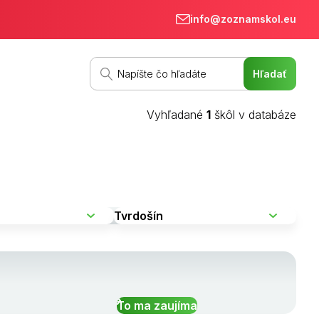
info@zoznamskol.eu
Vyhľadané
1
škôl v databáze
To ma zaujíma