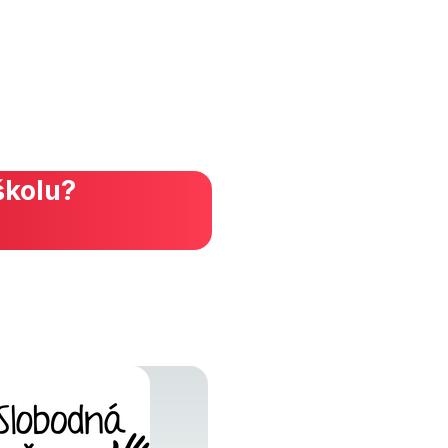
školu?