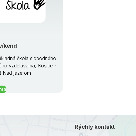
víkend
kladná škola slobodného
ého vzdelávania, Košice -
ť Nad jazerom
íma
Rýchly kontakt