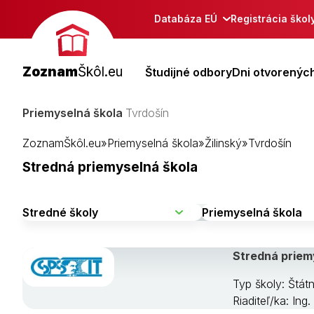
Databáza EÚ
Registrácia škol
Zoznam
Škôl.eu
Študijné odbory
Dni otvorených
Priemyselná škola
Tvrdošín
ZoznamŠkôl.eu
»
Priemyselná škola
»
Žilinský
»
Tvrdošín
Stredná priemyselná škola
Stredná priem
Typ školy: Štát
Riaditeľ/ka: In