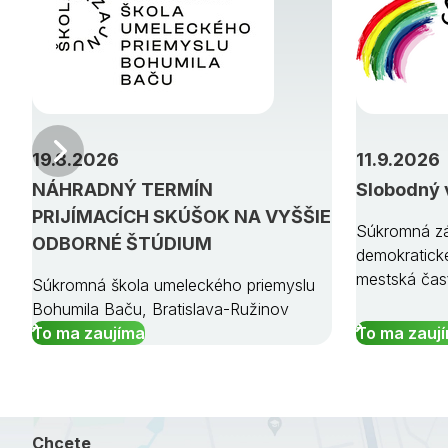
Predchádzajúci
19.8.2026
11.9.2026
NÁHRADNÝ TERMÍN
Slobodný 
PRIJÍMACÍCH SKÚŠOK NA VYŠŠIE
Súkromná zá
ODBORNÉ ŠTÚDIUM
demokratick
mestská čas
Súkromná škola umeleckého priemyslu
Bohumila Baču, Bratislava-Ružinov
To ma zaujíma
To ma zauj
Chcete