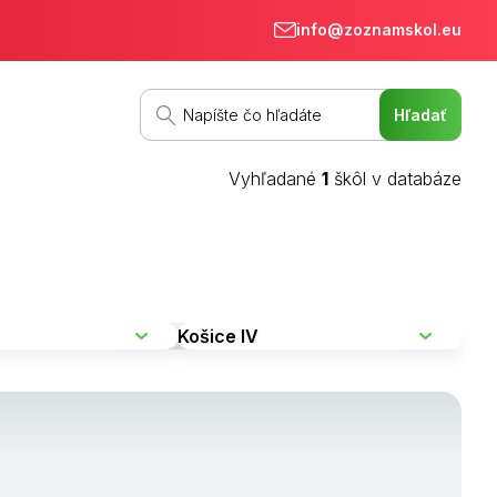
info@zoznamskol.eu
Vyhľadané
1
škôl v databáze