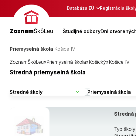
Databáza EÚ
Registrácia škol
Zoznam
Škôl.eu
Študijné odbory
Dni otvorených
Priemyselná škola
Košice IV
ZoznamŠkôl.eu
»
Priemyselná škola
»
Košický
»
Košice IV
Stredná priemyselná škola
Stredná 
Typ školy