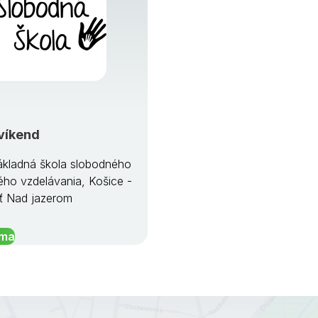
víkend
kladná škola slobodného
ého vzdelávania, Košice -
ť Nad jazerom
íma