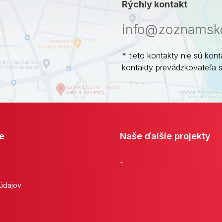
Rýchly kontakt
info@zoznamsko
* tieto kontakty nie sú kont
kontakty prevádzkovateľa 
e
Naše ďalšie projekty
-
 údajov