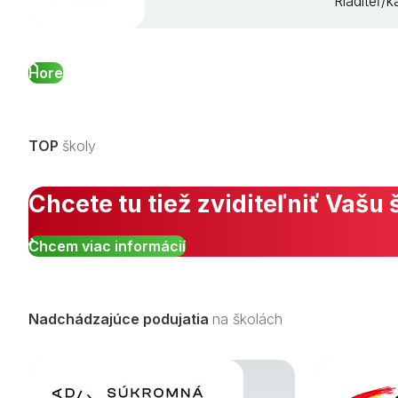
Riaditeľ/
Hore
TOP
školy
Chcete tu tiež zviditeľniť Vašu 
Chcem viac informácií
Nadchádzajúce podujatia
na školách