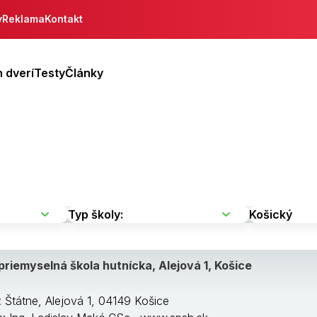
y
Reklama
Kontakt
 dverí
Testy
Články
priemyselná škola hutnícka, Alejová 1, Košice
: Štátne, Alejová 1, 04149 Košice