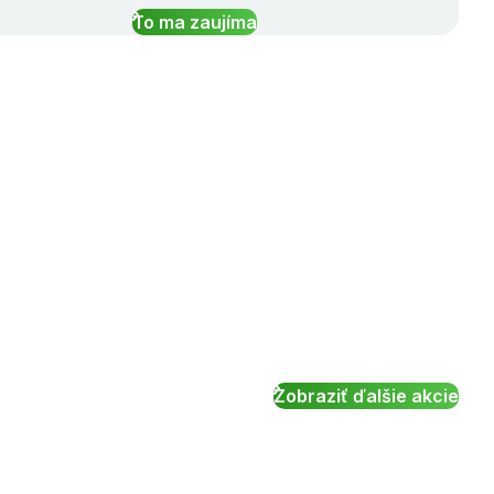
To ma zaujíma
Zobraziť ďalšie akcie