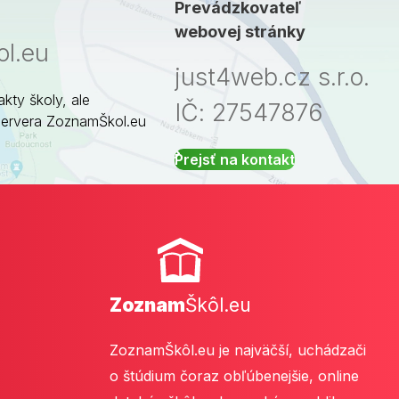
Prevádzkovateľ
webovej stránky
l.eu
just4web.cz s.r.o.
akty školy, ale
IČ: 27547876
servera ZoznamŠkol.eu
Prejsť na kontakt
Zoznam
Škôl.eu
ZoznamŠkôl.eu je najväčší, uchádzači
o štúdium čoraz obľúbenejšie, online