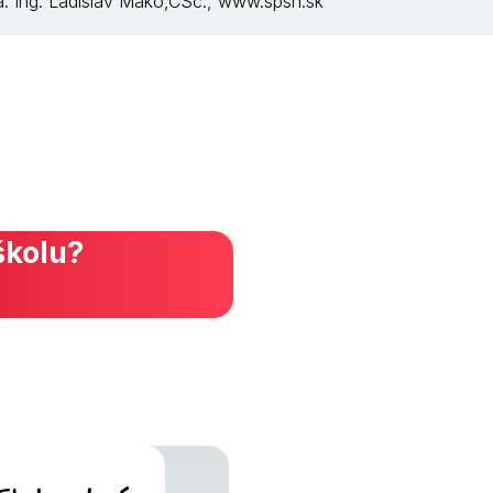
ka: Ing. Ladislav Makó,CSc., www.spsh.sk
školu?