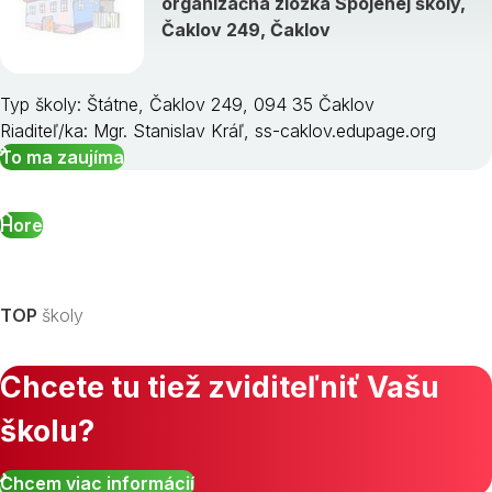
organizačná zložka Spojenej školy,
Čaklov 249, Čaklov
Typ školy: Štátne, Čaklov 249, 094 35 Čaklov
Riaditeľ/ka: Mgr. Stanislav Kráľ, ss-caklov.edupage.org
To ma zaujíma
Hore
TOP
školy
Chcete tu tiež zviditeľniť Vašu
školu?
Chcem viac informácií