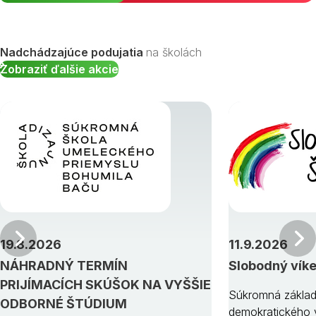
Nadchádzajúce podujatia
na školách
Zobraziť ďalšie akcie
Predchádzajúci
19.8.2026
11.9.2026
NÁHRADNÝ TERMÍN
Slobodný vík
PRIJÍMACÍCH SKÚŠOK NA VYŠŠIE
Súkromná základ
ODBORNÉ ŠTÚDIUM
demokratického v