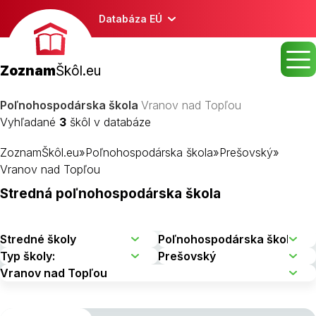
Databáza EÚ
Zoznam
Škôl.eu
Poľnohospodárska škola
Vranov nad Topľou
Vyhľadané
3
škôl v databáze
ZoznamŠkôl.eu
»
Poľnohospodárska škola
»
Prešovský
»
Vranov nad Topľou
Stredná poľnohospodárska škola