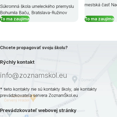
mestská časť Na
Súkromná škola umeleckého priemyslu
Bohumila Baču, Bratislava-Ružinov
To ma zaujíma
To ma zaujíma
Chcete propagovať svoju školu?
Rýchly kontakt
info@zoznamskol.eu
* tieto kontakty nie sú kontakty školy, ale kontakty
prevádzkovateľa servera ZoznamŠkol.eu
Prevádzkovateľ webovej stránky