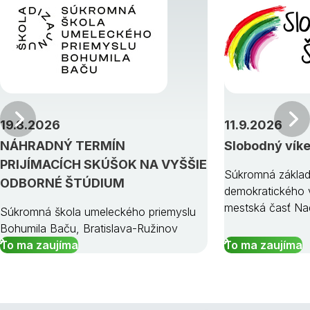
Predchádzajúci
19.8.2026
11.9.2026
NÁHRADNÝ TERMÍN
Slobodný vík
PRIJÍMACÍCH SKÚŠOK NA VYŠŠIE
Súkromná základ
ODBORNÉ ŠTÚDIUM
demokratického v
mestská časť Na
Súkromná škola umeleckého priemyslu
Bohumila Baču, Bratislava-Ružinov
To ma zaujíma
To ma zaujíma