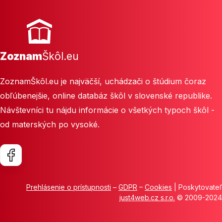
Zoznam
Škôl.eu
ZoznamŠkôl.eu je najväčší, uchádzači o štúdium čoraz
obľúbenejšie, online databáz škôl v slovenské republike.
Návštevníci tu nájdu informácie o všetkých typoch škôl -
od materských po vysoké.
Prehlásenie o prístupnosti
–
GDPR
–
Cookies
| Poskytovateľ
just4web.cz s.r.o.
© 2009-2024