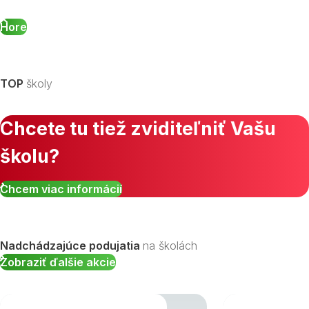
Hore
TOP
školy
Chcete tu tiež zviditeľniť Vašu
školu?
Chcem viac informácií
Nadchádzajúce podujatia
na školách
Zobraziť ďalšie akcie