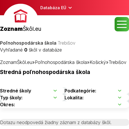
Databáza EÚ
Zoznam
Škôl.eu
Poľnohospodárska škola
Trebišov
Vyhľadané
0
škôl v databáze
ZoznamŠkôl.eu
»
Poľnohospodárska škola
»
Košický
»
Trebišov
Stredná poľnohospodárska škola
Dotazu neodpovedá žiadny záznam z databázy škôl.