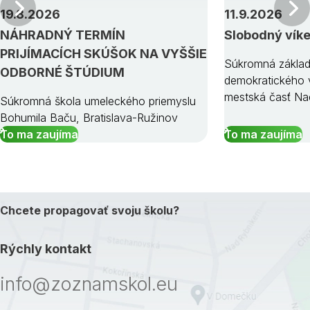
Predchádzajúci
19.8.2026
11.9.2026
NÁHRADNÝ TERMÍN
Slobodný vík
PRIJÍMACÍCH SKÚŠOK NA VYŠŠIE
Súkromná základ
ODBORNÉ ŠTÚDIUM
demokratického v
mestská časť Na
Súkromná škola umeleckého priemyslu
Bohumila Baču, Bratislava-Ružinov
To ma zaujíma
To ma zaujíma
Chcete propagovať svoju školu?
Rýchly kontakt
info@zoznamskol.eu