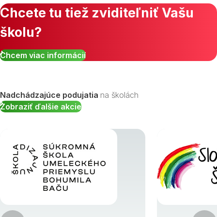
Chcete tu tiež zviditeľniť Vašu
školu?
Chcem viac informácií
Nadchádzajúce podujatia
na školách
Zobraziť ďalšie akcie