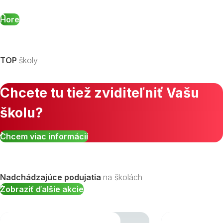
Hore
TOP
školy
Chcete tu tiež zviditeľniť Vašu
školu?
Chcem viac informácií
Nadchádzajúce podujatia
na školách
Zobraziť ďalšie akcie