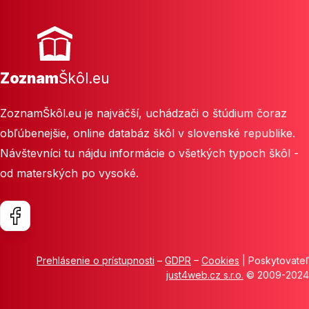
Zoznam
Škôl.eu
ZoznamŠkôl.eu je najväčší, uchádzači o štúdium čoraz
obľúbenejšie, online databáz škôl v slovenské republike.
Návštevníci tu nájdu informácie o všetkých typoch škôl -
od materských po vysoké.
Prehlásenie o prístupnosti
–
GDPR
–
Cookies
| Poskytovateľ
just4web.cz s.r.o.
© 2009-2024