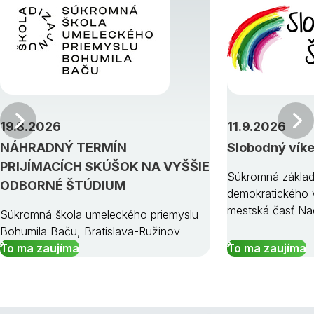
Predchádzajúci
19.8.2026
11.9.2026
NÁHRADNÝ TERMÍN
Slobodný vík
PRIJÍMACÍCH SKÚŠOK NA VYŠŠIE
Súkromná základ
ODBORNÉ ŠTÚDIUM
demokratického v
mestská časť Na
Súkromná škola umeleckého priemyslu
Bohumila Baču, Bratislava-Ružinov
To ma zaujíma
To ma zaujíma