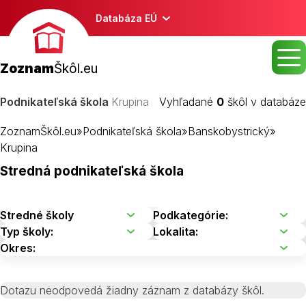
Databáza EÚ
Zoznam
Škôl.eu
Podnikateľská škola
Krupina
Vyhľadané
0
škôl v databáze
ZoznamŠkôl.eu
»
Podnikateľská škola
»
Banskobystrický
»
Krupina
Stredná podnikateľská škola
Dotazu neodpovedá žiadny záznam z databázy škôl.