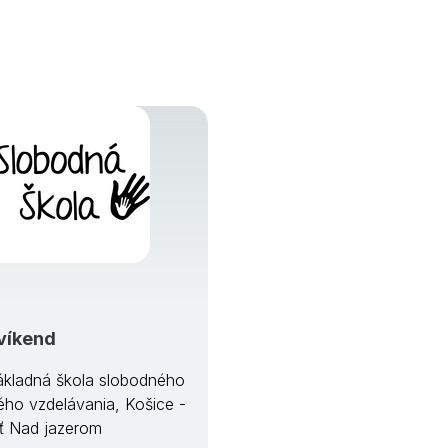
víkend
kladná škola slobodného
ého vzdelávania, Košice -
ť Nad jazerom