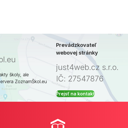
Prevádzkovateľ
webovej stránky
l.eu
just4web.cz s.r.o.
akty školy, ale
IČ: 27547876
servera ZoznamŠkol.eu
Prejsť na kontakt