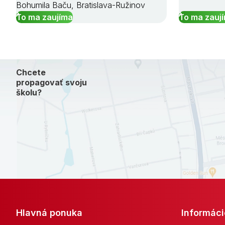
Bohumila Baču, Bratislava-Ružinov
To ma zaujíma
To ma zauj
Chcete
propagovať svoju
školu?
Hlavná ponuka
Informáci