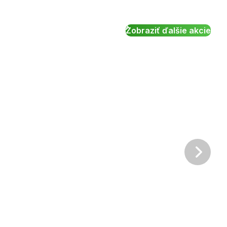
Zobraziť ďalšie akcie
Ďalš