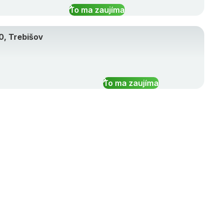
To ma zaujíma
0, Trebišov
To ma zaujíma