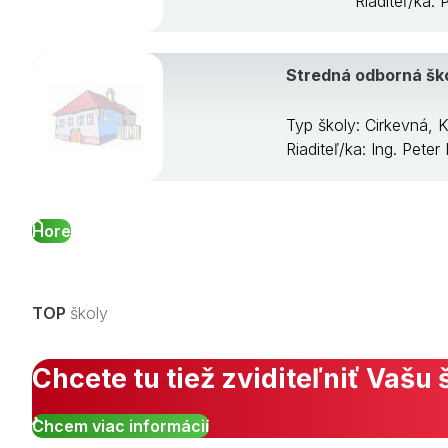
Riaditeľ/ka:
Stredná odborná ško
Typ školy: Cirkevná,
Riaditeľ/ka: Ing. Pete
Hore
TOP
školy
Chcete tu tiež zviditeľniť Vašu 
Chcem viac informácií