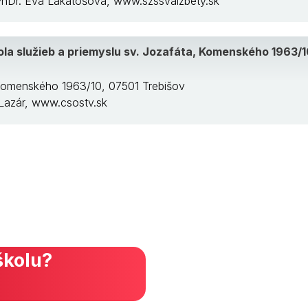
 PhDr. Eva Lakatošová, www.szssvalzbety.sk
la služieb a priemyslu sv. Jozafáta, Komenského 1963/1
 Komenského 1963/10, 07501 Trebišov
r Lazár, www.csostv.sk
školu?