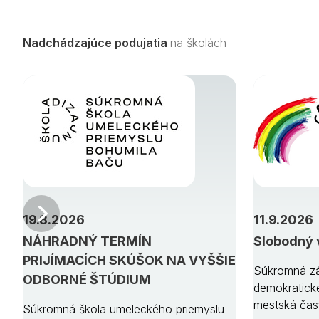
Nadchádzajúce podujatia
na školách
Predchádzajúci
19.8.2026
11.9.2026
NÁHRADNÝ TERMÍN
Slobodný 
PRIJÍMACÍCH SKÚŠOK NA VYŠŠIE
Súkromná zá
ODBORNÉ ŠTÚDIUM
demokratick
mestská čas
Súkromná škola umeleckého priemyslu