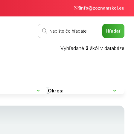
info@zoznamskol.eu
Vyhľadané
2
škôl v databáze