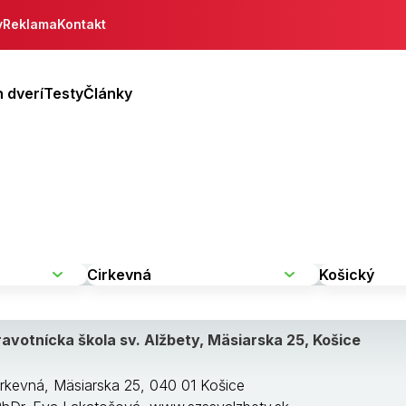
y
Reklama
Kontakt
 dverí
Testy
Články
avotnícka škola sv. Alžbety, Mäsiarska 25, Košice
irkevná, Mäsiarska 25, 040 01 Košice