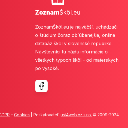
Zoznam
Škôl.eu
ZoznamŠkôl.eu je najväčší, uchádzači
o štúdium čoraz obľúbenejšie, online
databáz škôl v slovenské republike.
Návštevníci tu nájdu informácie o
všetkých typoch škôl - od materských
po vysoké.
GDPR
–
Cookies
| Poskytovateľ
just4web.cz s.r.o.
© 2009-2024