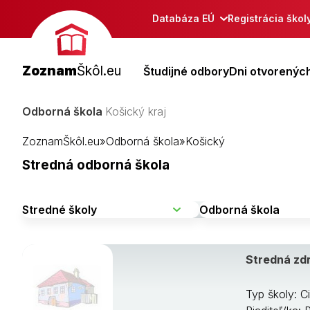
Databáza EÚ
Registrácia škol
Zoznam
Škôl.eu
Študijné odbory
Dni otvorených
Odborná škola
Košický kraj
ZoznamŠkôl.eu
»
Odborná škola
»
Košický
Stredná odborná škola
Stredná zdr
Typ školy: C