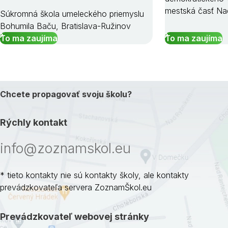
mestská časť Na
Súkromná škola umeleckého priemyslu
Bohumila Baču, Bratislava-Ružinov
To ma zaujíma
To ma zaujíma
Chcete propagovať svoju školu?
Rýchly kontakt
info@zoznamskol.eu
* tieto kontakty nie sú kontakty školy, ale kontakty
prevádzkovateľa servera ZoznamŠkol.eu
Prevádzkovateľ webovej stránky