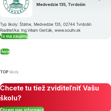
Medvedzie 135, Tvrdošín
Typ školy: Štátne, Medvedzie 135, 02744 Tvrdošín
Riaditeľ/ka: Ing.Viliam Gerčák, www.soultv.sk
To ma zaujíma
Hore
TOP
školy
Chcete tu tiež zviditeľniť Vašu
školu?
Chcem viac informácií