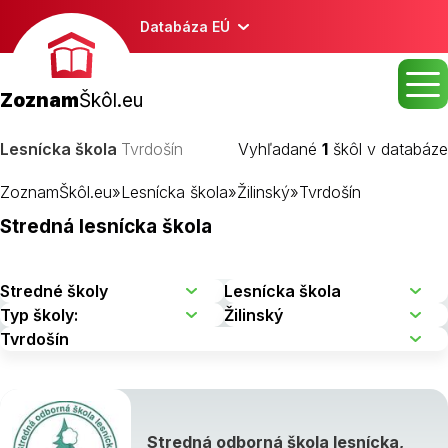
Databáza EÚ
Zoznam
Škôl.eu
Lesnícka škola
Tvrdošín
Vyhľadané
1
škôl v databáze
ZoznamŠkôl.eu
»
Lesnícka škola
»
Žilinský
»
Tvrdošín
Stredná lesnícka škola
Stredná odborná škola lesnícka,