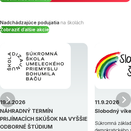
Nadchádzajúce podujatia
na školách
Zobraziť ďalšie akcie
Predchádzajúci
19.8.2026
11.9.2026
NÁHRADNÝ TERMÍN
Slobodný vík
PRIJÍMACÍCH SKÚŠOK NA VYŠŠIE
Súkromná základ
ODBORNÉ ŠTÚDIUM
demokratického v