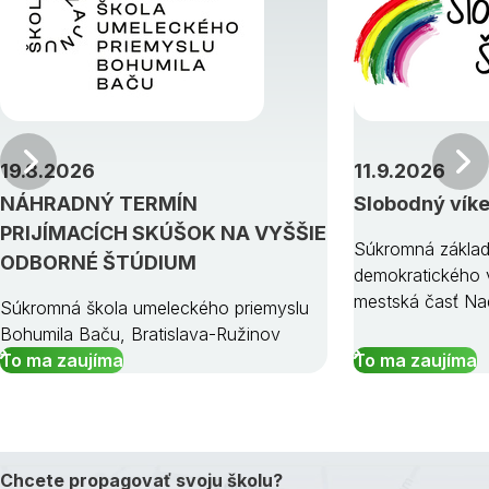
Predchádzajúci
19.8.2026
11.9.2026
NÁHRADNÝ TERMÍN
Slobodný vík
PRIJÍMACÍCH SKÚŠOK NA VYŠŠIE
Súkromná základ
ODBORNÉ ŠTÚDIUM
demokratického v
mestská časť Na
Súkromná škola umeleckého priemyslu
Bohumila Baču, Bratislava-Ružinov
To ma zaujíma
To ma zaujíma
Chcete propagovať svoju školu?