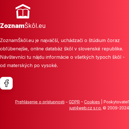
Zoznam
Škôl.eu
ZoznamŠkôl.eu je najväčší, uchádzači o štúdium čoraz
obľúbenejšie, online databáz škôl v slovenské republike.
Návštevníci tu nájdu informácie o všetkých typoch škôl -
od materských po vysoké.
Prehlásenie o prístupnosti
–
GDPR
–
Cookies
| Poskytovateľ
just4web.cz s.r.o.
© 2009-2024