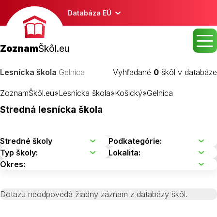
Databáza EÚ
Zoznam
Škôl.eu
Lesnícka škola
Gelnica
Vyhľadané
0
škôl v databáze
ZoznamŠkôl.eu
»
Lesnícka škola
»
Košický
»
Gelnica
Stredná lesnícka škola
Dotazu neodpovedá žiadny záznam z databázy škôl.