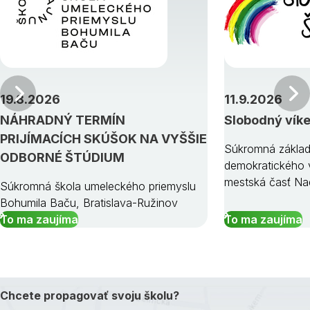
Predchádzajúci
19.8.2026
11.9.2026
NÁHRADNÝ TERMÍN
Slobodný vík
PRIJÍMACÍCH SKÚŠOK NA VYŠŠIE
Súkromná základ
ODBORNÉ ŠTÚDIUM
demokratického v
mestská časť Na
Súkromná škola umeleckého priemyslu
Bohumila Baču, Bratislava-Ružinov
To ma zaujíma
To ma zaujíma
Chcete propagovať svoju školu?