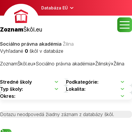
Databáza EÚ
Zoznam
Škôl.eu
Sociálno právna akadémia
Žilina
Vyhľadané
0
škôl v databáze
ZoznamŠkôl.eu
»
Sociálno právna akadémia
»
Žilinský
»
Žilina
Dotazu neodpovedá žiadny záznam z databázy škôl.