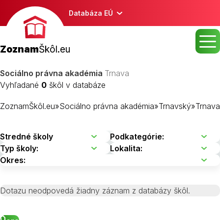
Databáza EÚ
Zoznam
Škôl.eu
Sociálno právna akadémia
Trnava
Vyhľadané
0
škôl v databáze
ZoznamŠkôl.eu
»
Sociálno právna akadémia
»
Trnavský
»
Trnava
Dotazu neodpovedá žiadny záznam z databázy škôl.