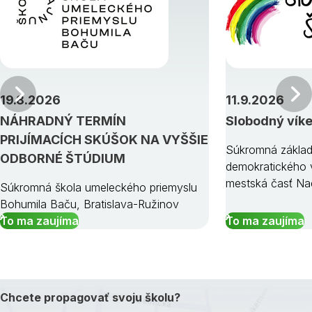
Predchádzajúci
19.8.2026
11.9.2026
NÁHRADNÝ TERMÍN
Slobodný vík
PRIJÍMACÍCH SKÚŠOK NA VYŠŠIE
Súkromná základ
ODBORNÉ ŠTÚDIUM
demokratického v
mestská časť Na
Súkromná škola umeleckého priemyslu
Bohumila Baču, Bratislava-Ružinov
To ma zaujíma
To ma zaujíma
Chcete propagovať svoju školu?