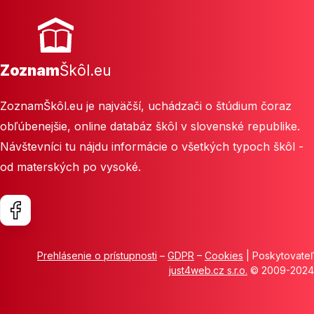
Zoznam
Škôl.eu
ZoznamŠkôl.eu je najväčší, uchádzači o štúdium čoraz
obľúbenejšie, online databáz škôl v slovenské republike.
Návštevníci tu nájdu informácie o všetkých typoch škôl -
od materských po vysoké.
Prehlásenie o prístupnosti
–
GDPR
–
Cookies
| Poskytovateľ
just4web.cz s.r.o.
© 2009-2024