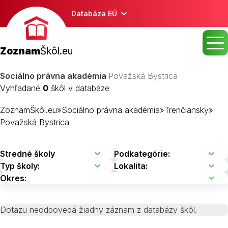
Databáza EÚ
Zoznam
Škôl.eu
Sociálno právna akadémia
Považská Bystrica
Vyhľadané
0
škôl v databáze
ZoznamŠkôl.eu
»
Sociálno právna akadémia
»
Trenčiansky
»
Považská Bystrica
Dotazu neodpovedá žiadny záznam z databázy škôl.