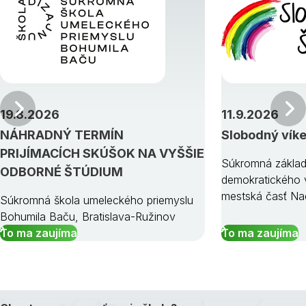
Predchádzajúci
19.8.2026
11.9.2026
NÁHRADNÝ TERMÍN
Slobodný vík
PRIJÍMACÍCH SKÚŠOK NA VYŠŠIE
Súkromná základ
ODBORNÉ ŠTÚDIUM
demokratického v
mestská časť Na
Súkromná škola umeleckého priemyslu
Bohumila Baču, Bratislava-Ružinov
To ma zaujíma
To ma zaujíma