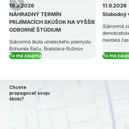
Predchádzajúci
19.8.2026
11.9.2026
NÁHRADNÝ TERMÍN
Slobodný 
PRIJÍMACÍCH SKÚŠOK NA VYŠŠIE
Súkromná zá
ODBORNÉ ŠTÚDIUM
demokratick
mestská čas
Súkromná škola umeleckého priemyslu
Bohumila Baču, Bratislava-Ružinov
To ma zaujíma
To ma zauj
Chcete
propagovať svoju
školu?