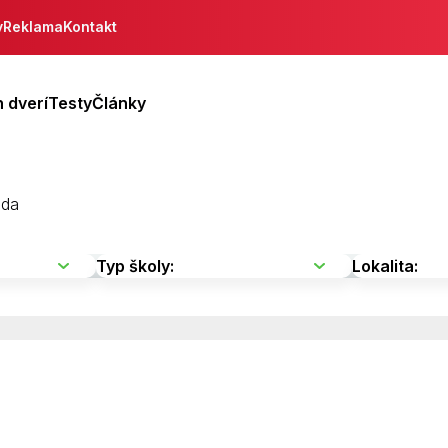
y
Reklama
Kontakt
 dverí
Testy
Články
eda