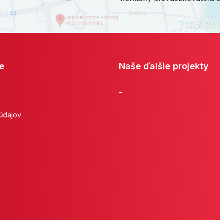
e
Naše ďalšie projekty
-
 údajov