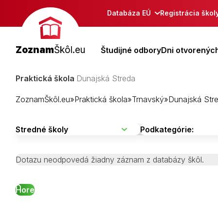
Databáza EÚ
Registrácia škol
Zoznam
Škôl.eu
Študijné odbory
Dni otvorených
Praktická škola
Dunajská Streda
ZoznamŠkôl.eu
»
Praktická škola
»
Trnavský
»
Dunajská Str
Dotazu neodpovedá žiadny záznam z databázy škôl.
Hore