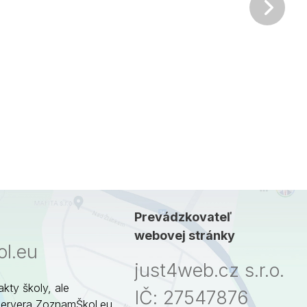
Ďalš
Prevádzkovateľ
webovej stránky
l.eu
just4web.cz s.r.o.
akty školy, ale
IČ: 27547876
servera ZoznamŠkol.eu