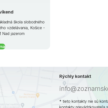
víkend
kladná škola slobodného
ého vzdelávania, Košice -
ť Nad jazerom
íma
Rýchly kontakt
info@zoznamsko
* tieto kontakty nie sú kont
kontakty prevádzkovateľa 