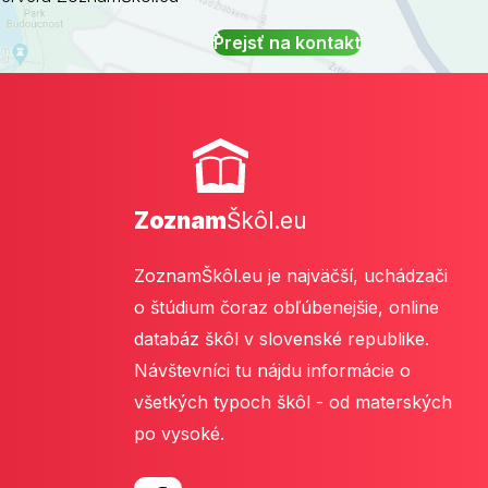
Prejsť na kontakt
Zoznam
Škôl.eu
ZoznamŠkôl.eu je najväčší, uchádzači
o štúdium čoraz obľúbenejšie, online
databáz škôl v slovenské republike.
Návštevníci tu nájdu informácie o
všetkých typoch škôl - od materských
po vysoké.