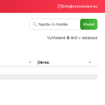
info@zoznamskol.eu
Vyhľadané
0
škôl v databáze