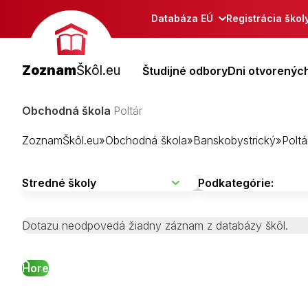
Databáza EÚ
Registrácia škol
Zoznam
Škôl.eu
Študijné odbory
Dni otvorených
Obchodná škola
Poltár
ZoznamŠkôl.eu
»
Obchodná škola
»
Banskobystrický
»
Poltá
Dotazu neodpovedá žiadny záznam z databázy škôl.
Hore