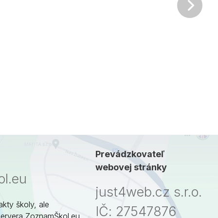
Ďalš
Prevádzkovateľ
webovej stránky
l.eu
just4web.cz s.r.o.
akty školy, ale
IČ: 27547876
servera ZoznamŠkol.eu