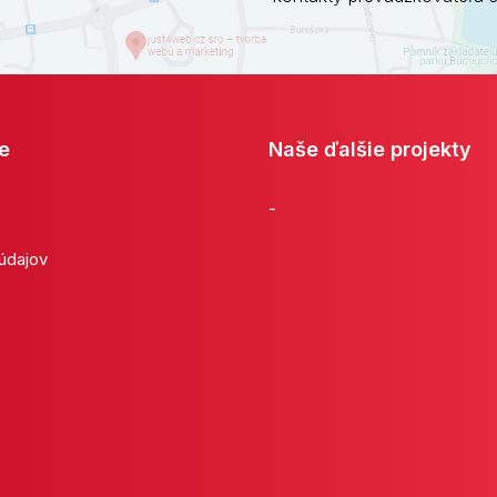
e
Naše ďalšie projekty
-
 údajov