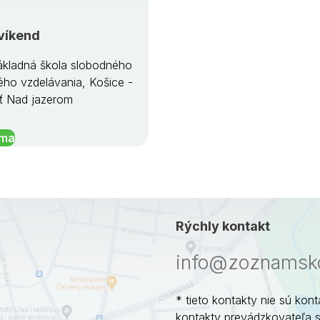
víkend
kladná škola slobodného
ého vzdelávania, Košice -
ť Nad jazerom
íma
Rýchly kontakt
info@zoznamsko
* tieto kontakty nie sú kont
kontakty prevádzkovateľa 