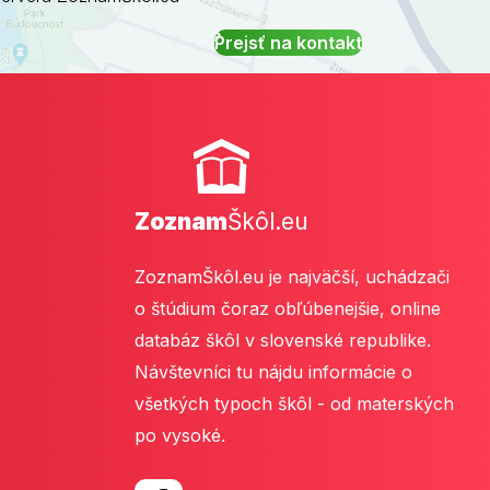
Prejsť na kontakt
Zoznam
Škôl.eu
ZoznamŠkôl.eu je najväčší, uchádzači
o štúdium čoraz obľúbenejšie, online
databáz škôl v slovenské republike.
Návštevníci tu nájdu informácie o
všetkých typoch škôl - od materských
po vysoké.