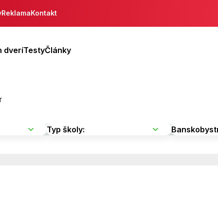
y
Reklama
Kontakt
 dverí
Testy
Články
r