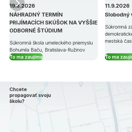
Predchádzajúci
19.8.2026
11.9.2026
NÁHRADNÝ TERMÍN
Slobodný 
PRIJÍMACÍCH SKÚŠOK NA VYŠŠIE
Súkromná zá
ODBORNÉ ŠTÚDIUM
demokratick
mestská čas
Súkromná škola umeleckého priemyslu
Bohumila Baču, Bratislava-Ružinov
To ma zaujíma
To ma zauj
Chcete
propagovať svoju
školu?