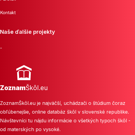
Kontakt
Naše ďalšie projekty
-
Zoznam
Škôl.eu
ZoznamŠkôl.eu je najväčší, uchádzači o štúdium čoraz
obľúbenejšie, online databáz škôl v slovenské republike.
Návštevníci tu nájdu informácie o všetkých typoch škôl -
od materských po vysoké.