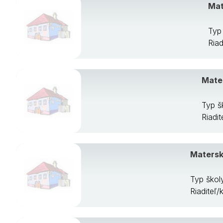
Mat
Typ 
Ria
Mate
Typ š
Riadi
Matersk
Typ škol
Riaditeľ