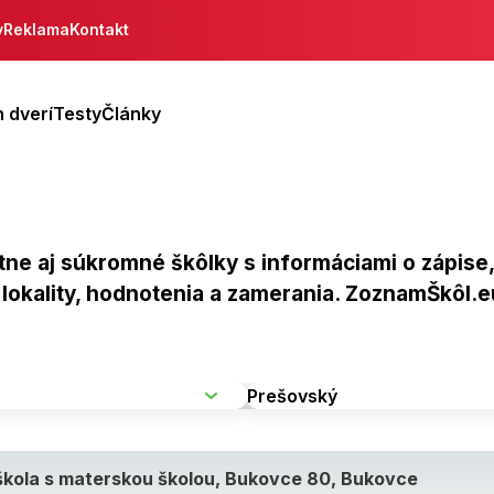
y
Reklama
Kontakt
 dverí
Testy
Články
ne aj súkromné škôlky s informáciami o zápise
a lokality, hodnotenia a zamerania. ZoznamŠkôl
škola s materskou školou, Bukovce 80, Bukovce