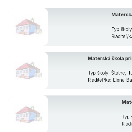
Materská
Typ škol
Riaditeľ/
Materská škola pr
Typ školy: Štátne,
Riaditeľ/ka: Elena B
Mate
Typ 
Riad