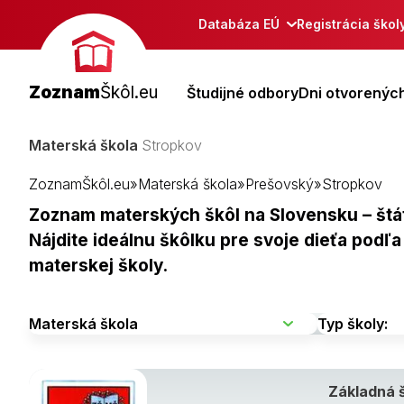
Databáza EÚ
Registrácia škol
Zoznam
Škôl.eu
Študijné odbory
Dni otvorených
Materská škola
Stropkov
ZoznamŠkôl.eu
»
Materská škola
»
Prešovský
»
Stropkov
Zoznam materských škôl na Slovensku – štát
Nájdite ideálnu škôlku pre svoje dieťa podľ
materskej školy.
Základná 