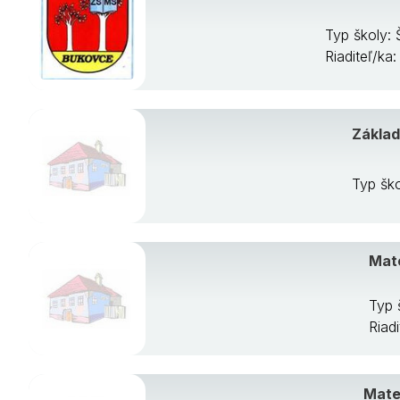
Typ školy:
Riaditeľ/ka
Základ
Typ šk
Mate
Typ 
Riad
Mate