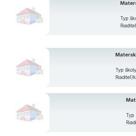
Maters
Typ šk
Riadite
Materská
Typ školy
Riaditeľ/
Mate
Typ 
Riad