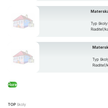
Materská
Typ školy
Riaditeľ/
Matersk
Typ škol
Riaditeľ
Hore
TOP
školy