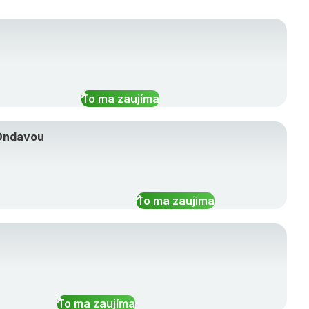
To ma zaujíma
 Ondavou
To ma zaujíma
To ma zaujíma