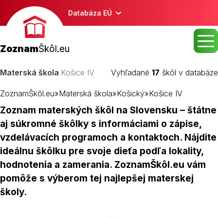
Databáza EÚ
Zoznam
Škôl.eu
Materská škola
Košice IV
Vyhľadané
17
škôl v databáze
ZoznamŠkôl.eu
»
Materská škola
»
Košický
»
Košice IV
Zoznam materských škôl na Slovensku – štátne
aj súkromné škôlky s informáciami o zápise,
vzdelávacích programoch a kontaktoch. Nájdite
ideálnu škôlku pre svoje dieťa podľa lokality,
hodnotenia a zamerania. ZoznamŠkôl.eu vám
pomôže s výberom tej najlepšej materskej
školy.