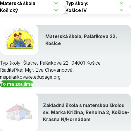
Materská škola, Palárikova 22,
Košice
Typ školy: Štátne, Palárikova 22, 04001 Košice
Riaditeľ/ka: Mgr. Eva Chovancová,
mspalarikovake.edupage.org
To ma zaujíma
Základná škola s materskou školou
sv. Marka Križina, Rehoľná 2, Košice-
Krásna N/Hornádom