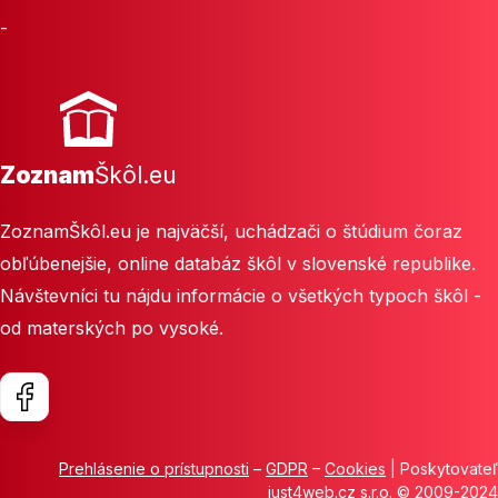
-
Zoznam
Škôl.eu
ZoznamŠkôl.eu je najväčší, uchádzači o štúdium čoraz
obľúbenejšie, online databáz škôl v slovenské republike.
Návštevníci tu nájdu informácie o všetkých typoch škôl -
od materských po vysoké.
Prehlásenie o prístupnosti
–
GDPR
–
Cookies
| Poskytovateľ
just4web.cz s.r.o.
© 2009-2024