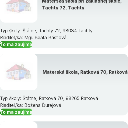
Materská škola pri základnej škole,
Tachty 72, Tachty
Typ školy: Štátne, Tachty 72, 98034 Tachty
Riaditeľ/ka: Mgr. Beáta Bástiová
To ma zaujíma
Materská škola, Ratková 70, Ratková
Typ školy: Štátne, Ratková 70, 98265 Ratková
Riaditeľ/ka: Božena Ďurejová
To ma zaujíma