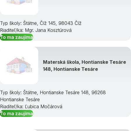
Typ školy: Štátne, Číž 145, 98043 Číž
Riaditeľ/ka: Mgr. Jana Kosztúrová
To ma zaujíma
Materská škola, Hontianske Tesáre
148, Hontianske Tesáre
Typ školy: Štátne, Hontianske Tesáre 148, 96268
Hontianske Tesáre
Riaditeľ/ka: Ľubica Močárová
To ma zaujíma