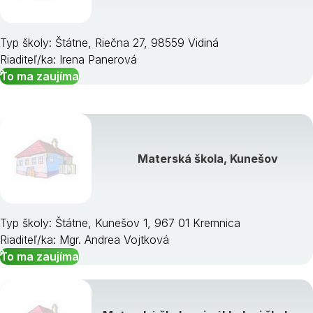
Typ školy: Štátne, Riečna 27, 98559 Vidiná
Riaditeľ/ka: Irena Panerová
To ma zaujíma
Materská škola, Kunešov
Typ školy: Štátne, Kunešov 1, 967 01 Kremnica
Riaditeľ/ka: Mgr. Andrea Vojtková
To ma zaujíma