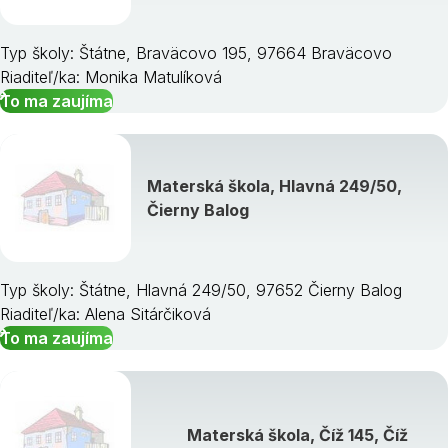
Typ školy: Štátne, Braväcovo 195, 97664 Braväcovo
Riaditeľ/ka: Monika Matulíková
To ma zaujíma
Materská škola, Hlavná 249/50,
Čierny Balog
Typ školy: Štátne, Hlavná 249/50, 97652 Čierny Balog
Riaditeľ/ka: Alena Sitárčiková
To ma zaujíma
Materská škola, Číž 145, Číž