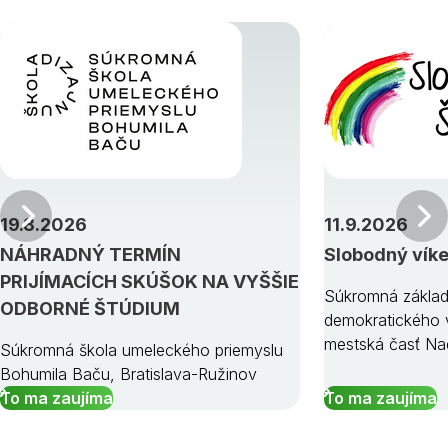
Predchádzajúci
19.8.2026
11.9.2026
NÁHRADNÝ TERMÍN
Slobodný vík
PRIJÍMACÍCH SKÚŠOK NA VYŠŠIE
Súkromná základ
ODBORNÉ ŠTÚDIUM
demokratického v
mestská časť Na
Súkromná škola umeleckého priemyslu
Bohumila Baču, Bratislava-Ružinov
To ma zaujíma
To ma zaujíma