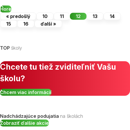
Hore
« predošlý
10
11
12
13
14
15
16
ďalší »
TOP
školy
Chcete tu tiež zviditeľniť Vašu
školu?
Chcem viac informácií
Nadchádzajúce podujatia
na školách
Zobraziť ďalšie akcie