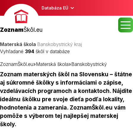
Databáza EÚ
Zoznam
Škôl.eu
Materská škola
Banskobystrický kraj
Vyhľadané
394
škôl v databáze
ZoznamŠkôl.eu
»
Materská škola
»
Banskobystrický
Zoznam materských škôl na Slovensku – štátne
aj súkromné škôlky s informáciami o zápise,
vzdelávacích programoch a kontaktoch. Nájdite
ideálnu škôlku pre svoje dieťa podľa lokality,
hodnotenia a zamerania. ZoznamŠkôl.eu vám
pomôže s výberom tej najlepšej materskej
školy.