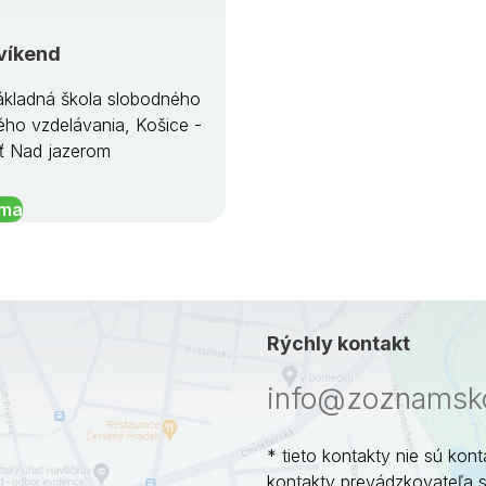
víkend
kladná škola slobodného
ého vzdelávania, Košice -
ť Nad jazerom
íma
Rýchly kontakt
info@zoznamsko
* tieto kontakty nie sú kont
kontakty prevádzkovateľa 