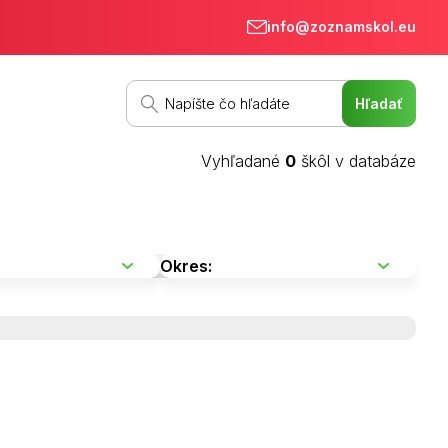
info@zoznamskol.eu
Vyhľadané
0
škôl v databáze