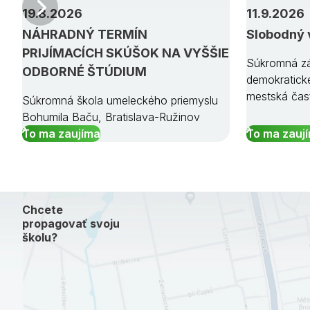
Predchádzajúci
19.8.2026
11.9.2026
NÁHRADNÝ TERMÍN
Slobodný 
PRIJÍMACÍCH SKÚŠOK NA VYŠŠIE
Súkromná zá
ODBORNÉ ŠTÚDIUM
demokratick
mestská čas
Súkromná škola umeleckého priemyslu
Bohumila Baču, Bratislava-Ružinov
To ma zaujíma
To ma zauj
Chcete
propagovať svoju
školu?