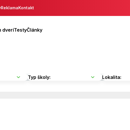
y
Reklama
Kontakt
 dverí
Testy
Články