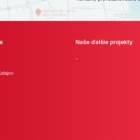
e
Naše ďalšie projekty
-
 údajov