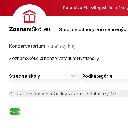
Databáza EÚ
Registrácia škol
Zoznam
Škôl.eu
Študijné odbory
Dni otvorených
Konzervatórium
Nitriansky kraj
ZoznamŠkôl.eu
»
Konzervatórium
»
Nitriansky
Dotazu neodpovedá žiadny záznam z databázy škôl.
Hore