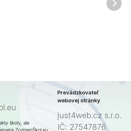
Ďalš
Prevádzkovateľ
webovej stránky
l.eu
just4web.cz s.r.o.
akty školy, ale
IČ: 27547876
servera ZoznamŠkol.eu