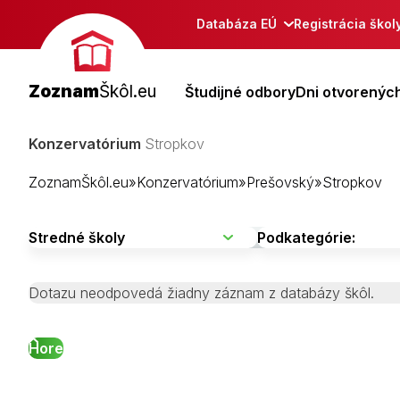
Databáza EÚ
Registrácia škol
Zoznam
Škôl.eu
Študijné odbory
Dni otvorených
Konzervatórium
Stropkov
ZoznamŠkôl.eu
»
Konzervatórium
»
Prešovský
»
Stropkov
Dotazu neodpovedá žiadny záznam z databázy škôl.
Hore