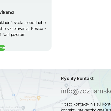
víkend
kladná škola slobodného
ého vzdelávania, Košice -
ť Nad jazerom
íma
Rýchly kontakt
info@zoznamsko
* tieto kontakty nie sú kont
kontakty prevádzkovateľa 