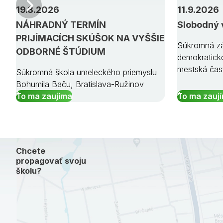
Predchádzajúci
19.8.2026
11.9.2026
NÁHRADNÝ TERMÍN
Slobodný 
PRIJÍMACÍCH SKÚŠOK NA VYŠŠIE
Súkromná zá
ODBORNÉ ŠTÚDIUM
demokratick
mestská čas
Súkromná škola umeleckého priemyslu
Bohumila Baču, Bratislava-Ružinov
To ma zaujíma
To ma zauj
Chcete
propagovať svoju
školu?