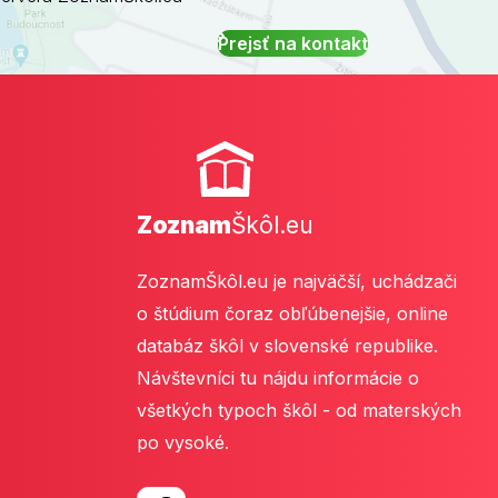
Prejsť na kontakt
Zoznam
Škôl.eu
ZoznamŠkôl.eu je najväčší, uchádzači
o štúdium čoraz obľúbenejšie, online
databáz škôl v slovenské republike.
Návštevníci tu nájdu informácie o
všetkých typoch škôl - od materských
po vysoké.