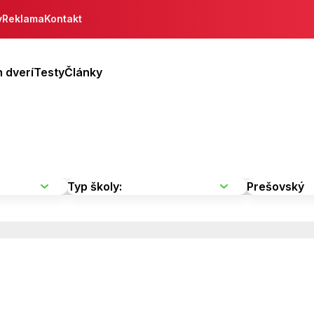
y
Reklama
Kontakt
 dverí
Testy
Články