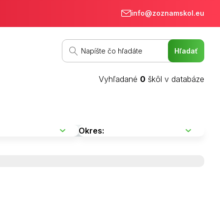
info@zoznamskol.eu
Vyhľadané
0
škôl v databáze