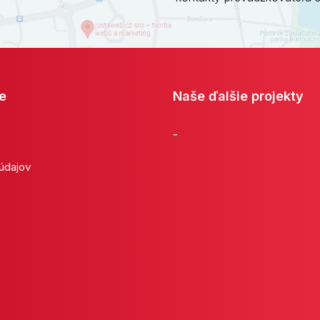
e
Naše ďalšie projekty
-
 údajov