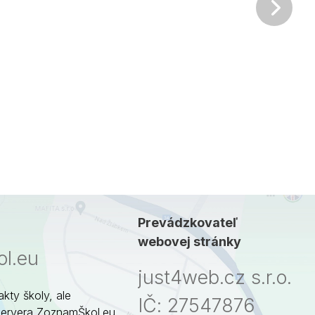
Ďalš
Prevádzkovateľ
webovej stránky
l.eu
just4web.cz s.r.o.
akty školy, ale
IČ: 27547876
servera ZoznamŠkol.eu