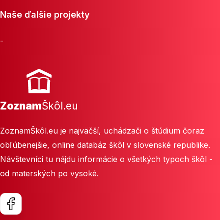
Naše ďalšie projekty
-
Zoznam
Škôl.eu
ZoznamŠkôl.eu je najväčší, uchádzači o štúdium čoraz
obľúbenejšie, online databáz škôl v slovenské republike.
Návštevníci tu nájdu informácie o všetkých typoch škôl -
od materských po vysoké.