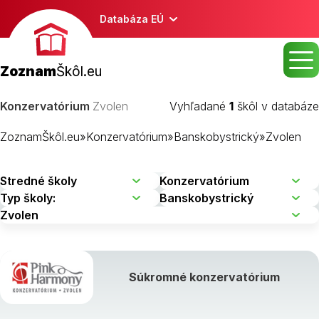
Databáza EÚ
Zoznam
Škôl.eu
Konzervatórium
Zvolen
Vyhľadané
1
škôl v databáze
ZoznamŠkôl.eu
»
Konzervatórium
»
Banskobystrický
»
Zvolen
Súkromné konzervatórium