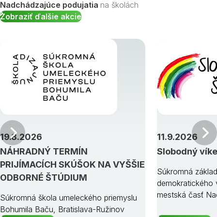
Nadchádzajúce podujatia
na školách
Zobraziť ďalšie akcie
Predchádzajúci
19.8.2026
11.9.2026
NÁHRADNÝ TERMÍN
Slobodný vík
PRIJÍMACÍCH SKÚŠOK NA VYŠŠIE
Súkromná základ
ODBORNÉ ŠTÚDIUM
demokratického v
mestská časť Na
Súkromná škola umeleckého priemyslu
Bohumila Baču, Bratislava-Ružinov