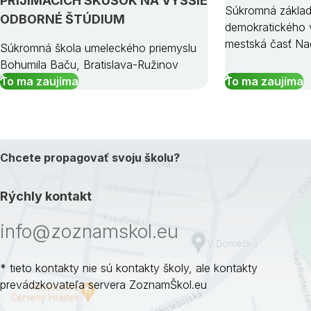
PRIJÍMACÍCH SKÚŠOK NA VYŠŠIE
Súkromná základ
ODBORNÉ ŠTÚDIUM
demokratického v
mestská časť Na
Súkromná škola umeleckého priemyslu
Bohumila Baču, Bratislava-Ružinov
To ma zaujíma
To ma zaujíma
Chcete propagovať svoju školu?
Rýchly kontakt
info@zoznamskol.eu
* tieto kontakty nie sú kontakty školy, ale kontakty
prevádzkovateľa servera ZoznamŠkol.eu