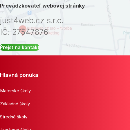
Prevádzkovateľ webovej stránky
just4web.cz s.r.o.
IČ: 27547876
Prejsť na kontakt
Hlavná ponuka
Materské školy
Základné školy
Stredné školy
Jazykové školy