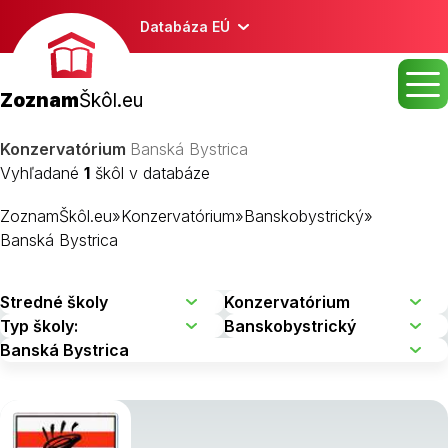
Databáza EÚ
Zoznam
Škôl.eu
Konzervatórium
Banská Bystrica
Vyhľadané
1
škôl v databáze
ZoznamŠkôl.eu
»
Konzervatórium
»
Banskobystrický
»
Banská Bystrica