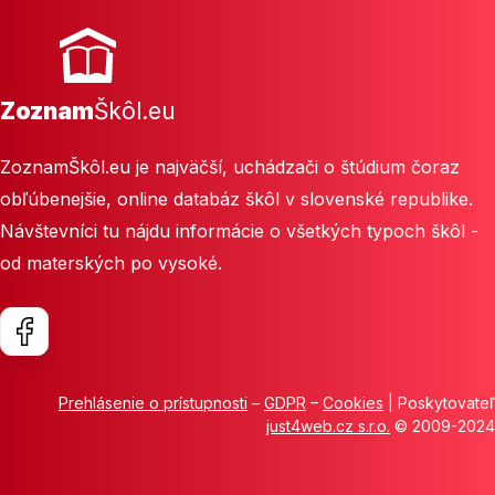
Zoznam
Škôl.eu
ZoznamŠkôl.eu je najväčší, uchádzači o štúdium čoraz
obľúbenejšie, online databáz škôl v slovenské republike.
Návštevníci tu nájdu informácie o všetkých typoch škôl -
od materských po vysoké.
Prehlásenie o prístupnosti
–
GDPR
–
Cookies
| Poskytovateľ
just4web.cz s.r.o.
© 2009-2024