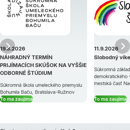
Predchádzajúci
19.8.2026
11.9.2026
NÁHRADNÝ TERMÍN
Slobodný vík
PRIJÍMACÍCH SKÚŠOK NA VYŠŠIE
Súkromná základ
ODBORNÉ ŠTÚDIUM
demokratického v
mestská časť Na
Súkromná škola umeleckého priemyslu
Bohumila Baču, Bratislava-Ružinov
To ma zaujíma
To ma zaujíma