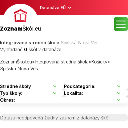
Databáza EÚ
Zoznam
Škôl.eu
Integrovaná stredná škola
Spišská Nová Ves
Vyhľadané
0
škôl v databáze
ZoznamŠkôl.eu
»
Integrovaná stredná škola
»
Košický
»
Spišská Nová Ves
Dotazu neodpovedá žiadny záznam z databázy škôl.