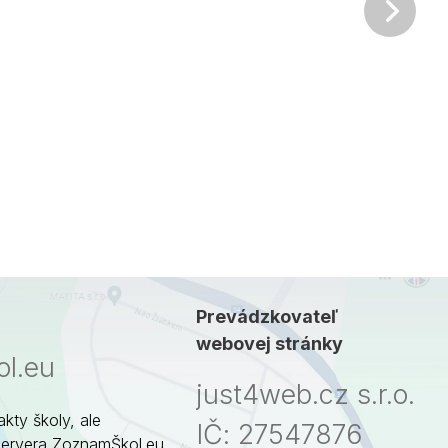
Ďalš
Prevádzkovateľ
webovej stránky
l.eu
just4web.cz s.r.o.
akty školy, ale
IČ: 27547876
servera ZoznamŠkol.eu