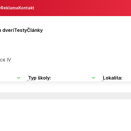
y
Reklama
Kontakt
 dverí
Testy
Články
ce IV