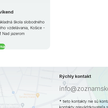
víkend
kladná škola slobodného
ého vzdelávania, Košice -
ť Nad jazerom
íma
Rýchly kontakt
info@zoznamsko
* tieto kontakty nie sú kont
kontakty prevádzkovateľa 