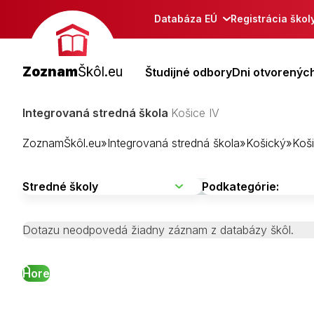
Databáza EÚ
Registrácia škol
Zoznam
Škôl.eu
Študijné odbory
Dni otvorených
Integrovaná stredná škola
Košice IV
ZoznamŠkôl.eu
»
Integrovaná stredná škola
»
Košický
»
Koši
Dotazu neodpovedá žiadny záznam z databázy škôl.
Hore