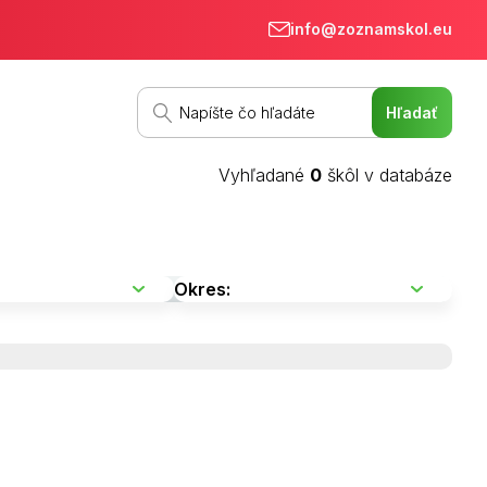
info@zoznamskol.eu
Vyhľadané
0
škôl v databáze