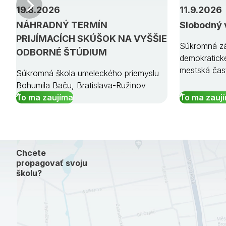
Predchádzajúci
19.8.2026
11.9.2026
NÁHRADNÝ TERMÍN
Slobodný 
PRIJÍMACÍCH SKÚŠOK NA VYŠŠIE
Súkromná zá
ODBORNÉ ŠTÚDIUM
demokratick
mestská čas
Súkromná škola umeleckého priemyslu
Bohumila Baču, Bratislava-Ružinov
To ma zaujíma
To ma zauj
Chcete
propagovať svoju
školu?