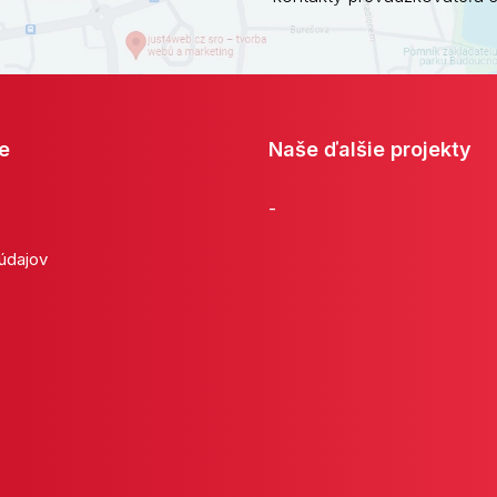
e
Naše ďalšie projekty
-
 údajov