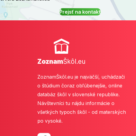
Prejsť na kontakt
Zoznam
Škôl.eu
ZoznamŠkôl.eu je najväčší, uchádzači
o štúdium čoraz obľúbenejšie, online
databáz škôl v slovenské republike.
Návštevníci tu nájdu informácie o
všetkých typoch škôl - od materských
po vysoké.