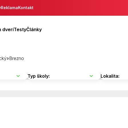
y
Reklama
Kontakt
 dverí
Testy
Články
cký
»
Brezno