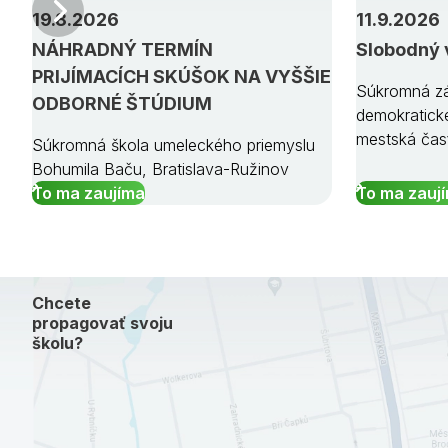
Predchádzajúci
19.8.2026
11.9.2026
NÁHRADNÝ TERMÍN
Slobodný 
PRIJÍMACÍCH SKÚŠOK NA VYŠŠIE
Súkromná zá
ODBORNÉ ŠTÚDIUM
demokratick
mestská čas
Súkromná škola umeleckého priemyslu
Bohumila Baču, Bratislava-Ružinov
To ma zaujíma
To ma zauj
Chcete
propagovať svoju
školu?