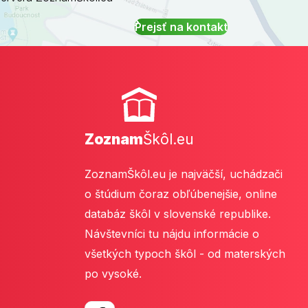
Prejsť na kontakt
Zoznam
Škôl.eu
ZoznamŠkôl.eu je najväčší, uchádzači
o štúdium čoraz obľúbenejšie, online
databáz škôl v slovenské republike.
Návštevníci tu nájdu informácie o
všetkých typoch škôl - od materských
po vysoké.