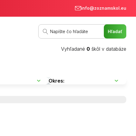
info@zoznamskol.eu
Vyhľadané
0
škôl v databáze