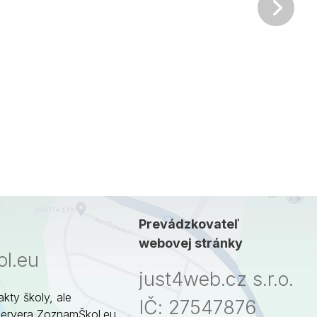
Ďalš
Prevádzkovateľ
webovej stránky
l.eu
just4web.cz s.r.o.
akty školy, ale
IČ: 27547876
servera ZoznamŠkol.eu