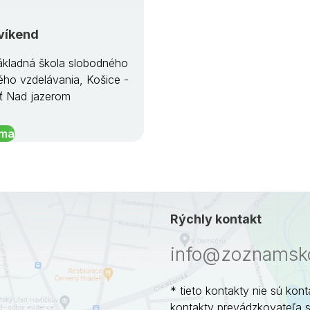
víkend
kladná škola slobodného
ého vzdelávania, Košice -
ť Nad jazerom
íma
Rýchly kontakt
info@zoznamsko
* tieto kontakty nie sú kont
kontakty prevádzkovateľa 