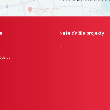
e
Naše ďalšie projekty
-
 údajov