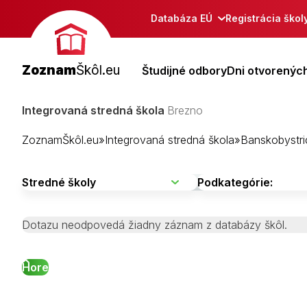
Databáza EÚ
Registrácia škol
Zoznam
Škôl.eu
Študijné odbory
Dni otvorených
Integrovaná stredná škola
Brezno
ZoznamŠkôl.eu
»
Integrovaná stredná škola
»
Banskobystri
Dotazu neodpovedá žiadny záznam z databázy škôl.
Hore