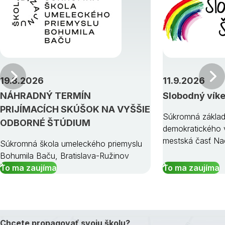
Predchádzajúci
19.8.2026
11.9.2026
NÁHRADNÝ TERMÍN
Slobodný vík
PRIJÍMACÍCH SKÚŠOK NA VYŠŠIE
Súkromná základ
ODBORNÉ ŠTÚDIUM
demokratického v
mestská časť Na
Súkromná škola umeleckého priemyslu
Bohumila Baču, Bratislava-Ružinov
To ma zaujíma
To ma zaujíma
Chcete propagovať svoju školu?