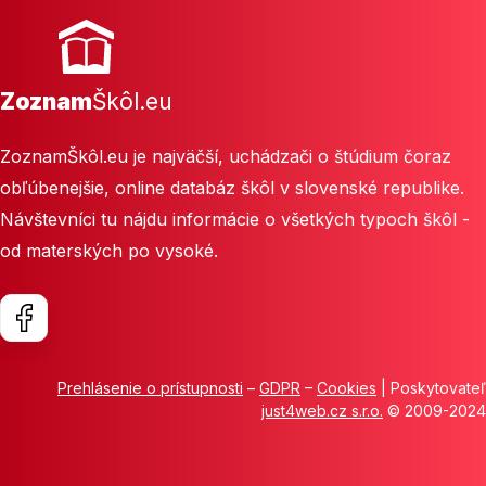
Zoznam
Škôl.eu
ZoznamŠkôl.eu je najväčší, uchádzači o štúdium čoraz
obľúbenejšie, online databáz škôl v slovenské republike.
Návštevníci tu nájdu informácie o všetkých typoch škôl -
od materských po vysoké.
Prehlásenie o prístupnosti
–
GDPR
–
Cookies
| Poskytovateľ
just4web.cz s.r.o.
© 2009-2024