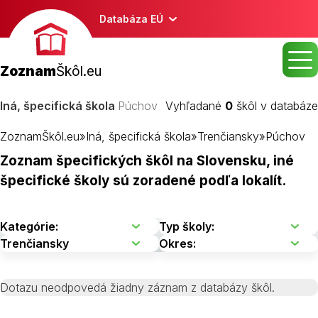
Databáza EÚ
Zoznam
Škôl.eu
Iná, špecifická škola
Púchov
Vyhľadané
0
škôl v databáze
ZoznamŠkôl.eu
»
Iná, špecifická škola
»
Trenčiansky
»
Púchov
Zoznam špecifických škôl na Slovensku, iné
špecifické školy sú zoradené podľa lokalít.
Dotazu neodpovedá žiadny záznam z databázy škôl.