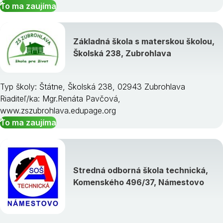
To ma zaujíma
Základná škola s materskou školou,
Školská 238, Zubrohlava
Typ školy: Štátne, Školská 238, 02943 Zubrohlava
Riaditeľ/ka: Mgr.Renáta Pavčová,
www.zszubrohlava.edupage.org
To ma zaujíma
Stredná odborná škola technická,
Komenského 496/37, Námestovo