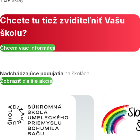
Chcete tu tiež zviditeľniť Vašu
školu?
Chcem viac informácií
Nadchádzajúce podujatia
na školách
Zobraziť ďalšie akcie