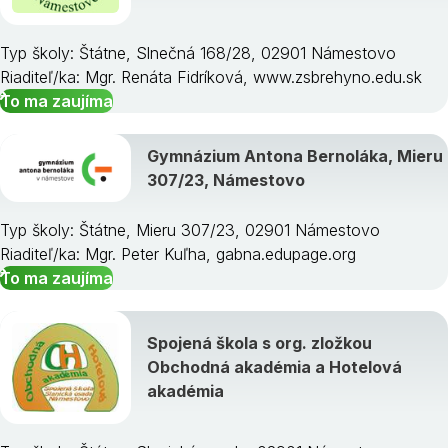
Typ školy: Štátne, Slnečná 168/28, 02901 Námestovo
Riaditeľ/ka: Mgr. Renáta Fidríková, www.zsbrehyno.edu.sk
To ma zaujíma
Gymnázium Antona Bernoláka, Mieru
307/23, Námestovo
Typ školy: Štátne, Mieru 307/23, 02901 Námestovo
Riaditeľ/ka: Mgr. Peter Kuľha, gabna.edupage.org
To ma zaujíma
Spojená škola s org. zložkou
Obchodná akadémia a Hotelová
akadémia