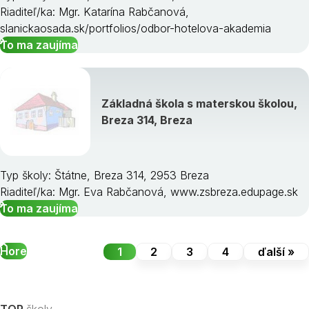
Riaditeľ/ka: Mgr. Katarína Rabčanová,
slanickaosada.sk/portfolios/odbor-hotelova-akademia
To ma zaujíma
Základná škola s materskou školou,
Breza 314, Breza
Typ školy: Štátne, Breza 314, 2953 Breza
Riaditeľ/ka: Mgr. Eva Rabčanová, www.zsbreza.edupage.sk
To ma zaujíma
Hore
1
2
3
4
ďalší »
TOP
školy