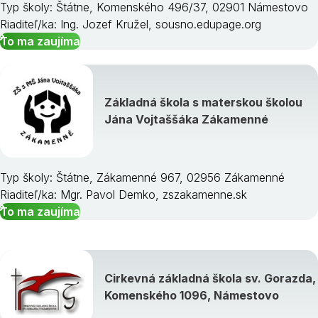
Typ školy: Štátne, Komenského 496/37, 02901 Námestovo
Riaditeľ/ka: Ing. Jozef Kružel, sousno.edupage.org
To ma zaujíma
Základná škola s materskou školou
Jána Vojtaššáka Zákamenné
Typ školy: Štátne, Zákamenné 967, 02956 Zákamenné
Riaditeľ/ka: Mgr. Pavol Demko, zszakamenne.sk
To ma zaujíma
Cirkevná základná škola sv. Gorazda,
Komenského 1096, Námestovo