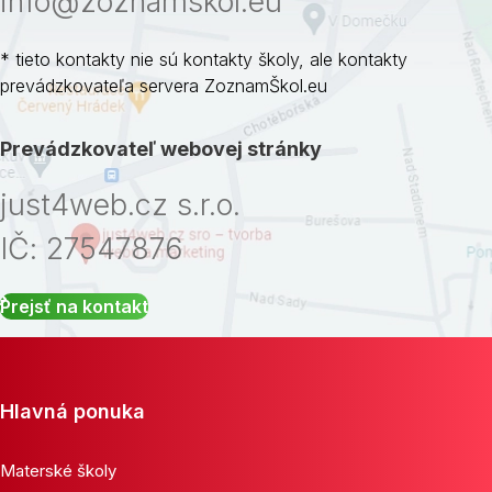
info@zoznamskol.eu
* tieto kontakty nie sú kontakty školy, ale kontakty
prevádzkovateľa servera ZoznamŠkol.eu
Prevádzkovateľ webovej stránky
just4web.cz s.r.o.
IČ: 27547876
Prejsť na kontakt
Hlavná ponuka
Materské školy