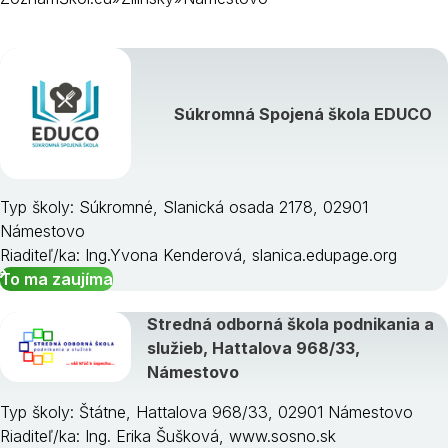
Bytča
Čadca
Dolný Kubín
Súkromná Spojená škola EDUCO
Kysucké Nové Mesto
Liptovský Mikuláš
Martin
Námestovo
Typ školy: Súkromné, Slanická osada 2178, 02901
Ružomberok
Námestovo
Turčianske Teplice
Riaditeľ/ka: Ing.Yvona Kenderová, slanica.edupage.org
Tvrdošín
To ma zaujíma
Žilina
Stredná odborná škola podnikania a
služieb, Hattalova 968/33,
Námestovo
Typ školy: Štátne, Hattalova 968/33, 02901 Námestovo
Riaditeľ/ka: Ing. Erika Šušková, www.sosno.sk