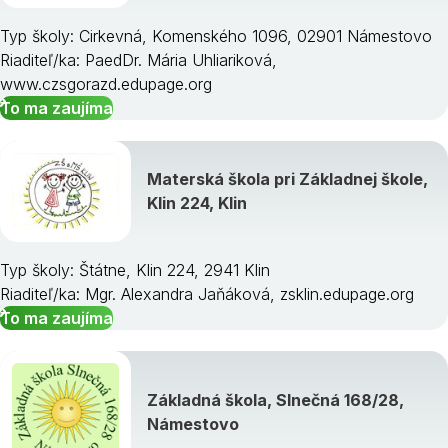
Typ školy: Cirkevná, Komenského 1096, 02901 Námestovo
Riaditeľ/ka: PaedDr. Mária Uhliariková,
www.czsgorazd.edupage.org
To ma zaujíma
Materská škola pri Základnej škole,
Klin 224, Klin
Typ školy: Štátne, Klin 224, 2941 Klin
Riaditeľ/ka: Mgr. Alexandra Jaňáková, zsklin.edupage.org
To ma zaujíma
Základná škola, Slnečná 168/28,
Námestovo