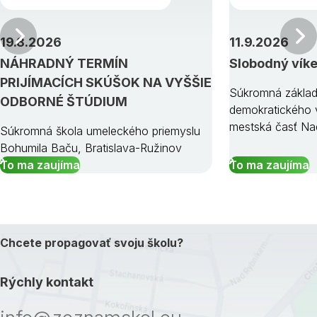
Predchádzajúci
19.8.2026
11.9.2026
NÁHRADNÝ TERMÍN
Slobodný vík
PRIJÍMACÍCH SKÚŠOK NA VYŠŠIE
Súkromná základ
ODBORNÉ ŠTÚDIUM
demokratického v
mestská časť Na
Súkromná škola umeleckého priemyslu
Bohumila Baču, Bratislava-Ružinov
To ma zaujíma
To ma zaujíma
Chcete propagovať svoju školu?
Rýchly kontakt