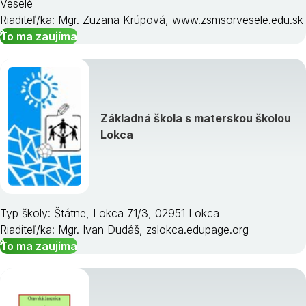
Veselé
Riaditeľ/ka: Mgr. Zuzana Krúpová, www.zsmsorvesele.edu.sk
To ma zaujíma
Základná škola s materskou školou
Lokca
Typ školy: Štátne, Lokca 71/3, 02951 Lokca
Riaditeľ/ka: Mgr. Ivan Dudáš, zslokca.edupage.org
To ma zaujíma