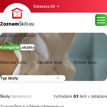
Databáza EÚ
Zoznam
Škôl.eu
Akú školu hľadáte?
Kategórie
Lokalita
Materská škola
Základná škola
Stredné školy
Školy
Námestovo
Vyhľadané
63
škôl v databáze
ZoznamŠkôl.eu
»
Žilinský
»
Námestovo