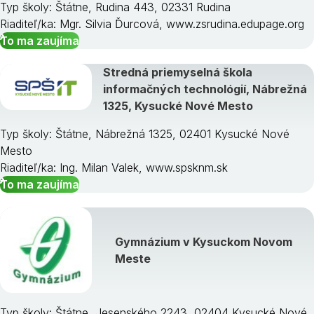
Typ školy: Štátne, Rudina 443, 02331 Rudina
Riaditeľ/ka: Mgr. Silvia Ďurcová, www.zsrudina.edupage.org
To ma zaujíma
Stredná priemyselná škola
informačných technológií, Nábrežná
1325, Kysucké Nové Mesto
Typ školy: Štátne, Nábrežná 1325, 02401 Kysucké Nové
Mesto
Riaditeľ/ka: Ing. Milan Valek, www.spsknm.sk
To ma zaujíma
Gymnázium v Kysuckom Novom
Meste
Typ školy: Štátne, Jesenského 2243, 02404 Kysucké Nové