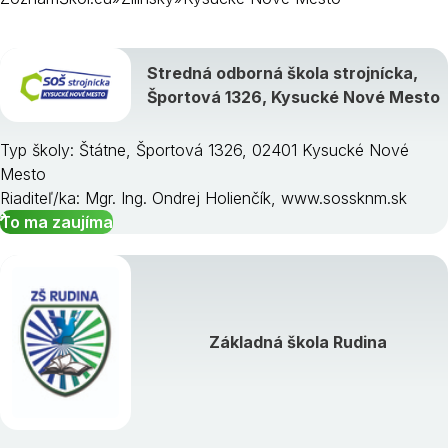
Bytča
Stredná odborná škola strojnícka,
Čadca
Športová 1326, Kysucké Nové Mesto
Dolný Kubín
Kysucké Nové Mesto
Typ školy: Štátne, Športová 1326, 02401 Kysucké Nové
Liptovský Mikuláš
Mesto
Martin
Riaditeľ/ka: Mgr. Ing. Ondrej Holienčík, www.sossknm.sk
Námestovo
To ma zaujíma
Ružomberok
Turčianske Teplice
Tvrdošín
Žilina
Základná škola Rudina