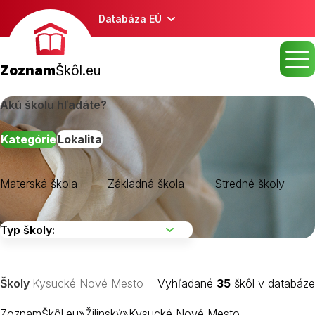
Databáza EÚ
Zoznam
Škôl.eu
Akú školu hľadáte?
Kategórie
Lokalita
Materská škola
Základná škola
Stredné školy
Školy
Kysucké Nové Mesto
Vyhľadané
35
škôl v databáze
ZoznamŠkôl.eu
»
Žilinský
»
Kysucké Nové Mesto