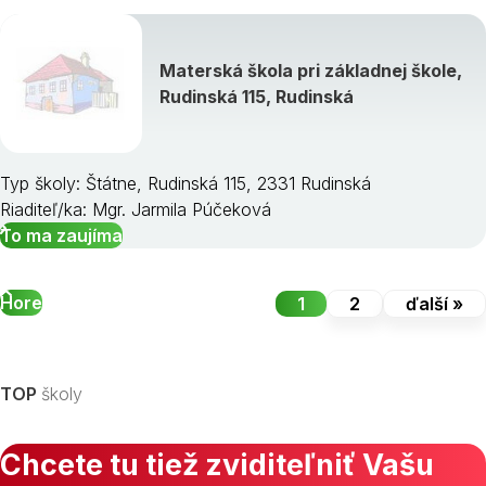
Materská škola pri základnej škole,
Rudinská 115, Rudinská
Typ školy: Štátne, Rudinská 115, 2331 Rudinská
Riaditeľ/ka: Mgr. Jarmila Púčeková
To ma zaujíma
Hore
1
2
ďalší »
TOP
školy
Chcete tu tiež zviditeľniť Vašu