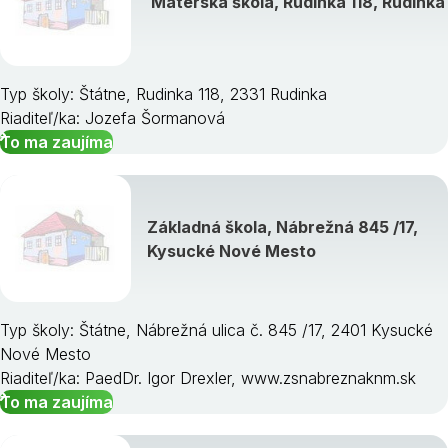
Materská škola, Rudinka 118, Rudinka
Typ školy: Štátne, Rudinka 118, 2331 Rudinka
Riaditeľ/ka: Jozefa Šormanová
To ma zaujíma
Základná škola, Nábrežná 845 /17,
Kysucké Nové Mesto
Typ školy: Štátne, Nábrežná ulica č. 845 /17, 2401 Kysucké
Nové Mesto
Riaditeľ/ka: PaedDr. Igor Drexler, www.zsnabreznaknm.sk
To ma zaujíma