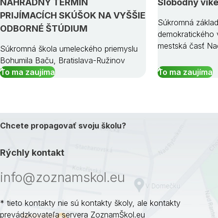
NÁHRADNÝ TERMÍN
Slobodný vík
PRIJÍMACÍCH SKÚŠOK NA VYŠŠIE
Súkromná základ
ODBORNÉ ŠTÚDIUM
demokratického v
mestská časť Na
Súkromná škola umeleckého priemyslu
Bohumila Baču, Bratislava-Ružinov
To ma zaujíma
To ma zaujíma
Chcete propagovať svoju školu?
Rýchly kontakt
info@zoznamskol.eu
* tieto kontakty nie sú kontakty školy, ale kontakty
prevádzkovateľa servera ZoznamŠkol.eu