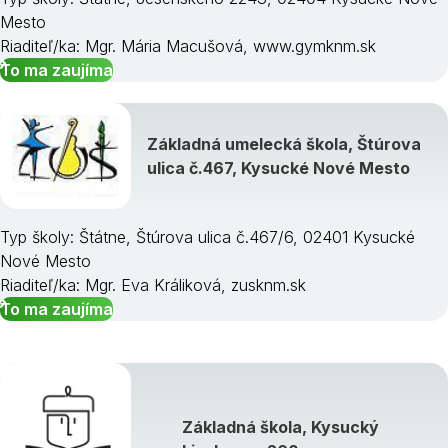
Mesto
Riaditeľ/ka: Mgr. Mária Macušová, www.gymknm.sk
To ma zaujíma
Základná umelecká škola, Štúrova
ulica č.467, Kysucké Nové Mesto
Typ školy: Štátne, Štúrova ulica č.467/6, 02401 Kysucké
Nové Mesto
Riaditeľ/ka: Mgr. Eva Králiková, zusknm.sk
To ma zaujíma
Základná škola, Kysucký