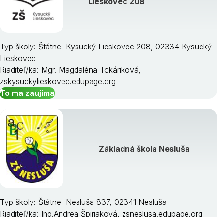
Lieskovec 208
Typ školy: Štátne, Kysucký Lieskovec 208, 02334 Kysucký
Lieskovec
Riaditeľ/ka: Mgr. Magdaléna Tokáriková,
zskysuckylieskovec.edupage.org
To ma zaujíma
Základná škola Nesluša
Typ školy: Štátne, Nesluša 837, 02341 Nesluša
Riaditeľ/ka: Ing.Andrea Špiriaková, zsneslusa.edupage.org