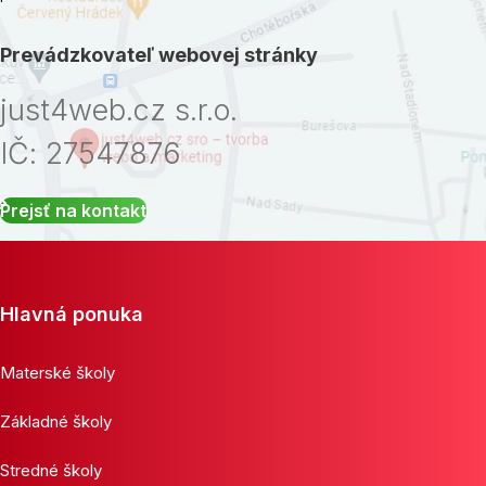
Prevádzkovateľ webovej stránky
just4web.cz s.r.o.
IČ: 27547876
Prejsť na kontakt
Hlavná ponuka
Materské školy
Základné školy
Stredné školy