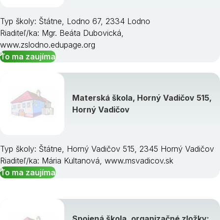
Typ školy: Štátne, Lodno 67, 2334 Lodno
Riaditeľ/ka: Mgr. Beáta Dubovická,
www.zslodno.edupage.org
To ma zaujíma
Materská škola, Horný Vadičov 515,
Horný Vadičov
Typ školy: Štátne, Horný Vadičov 515, 2345 Horný Vadičov
Riaditeľ/ka: Mária Kultanová, www.msvadicov.sk
To ma zaujíma
Spojená škola, organizačné zložky: