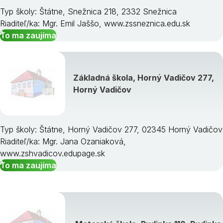
Typ školy: Štátne, Snežnica 218, 2332 Snežnica
Riaditeľ/ka: Mgr. Emil Jaššo, www.zssneznica.edu.sk
To ma zaujíma
Základná škola, Horný Vadičov 277,
Horný Vadičov
Typ školy: Štátne, Horný Vadičov 277, 02345 Horný Vadičov
Riaditeľ/ka: Mgr. Jana Ozaniaková,
www.zshvadicov.edupage.sk
To ma zaujíma